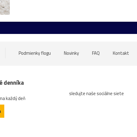
ny
Ilava
Levoča
Butkov
drevenice
drevo
Du
Sagan
ŠKSlovanBratislava
Slovan
Slovensko
Sp
kameň
most
tiesňava
Trnava
Uhrovec
vták
oheň
politik
speváčka
spring
Váh
veža
Vlkol
Podmienky flogu
Novinky
FAQ
Kontakt
ry
klobúk
Kotleba
kúpele
lietadlo
ĽSNS
Oko
ce
tradície
turistická
turistika
Vianoce
voľby
né denníka
sledujte naše sociálne siete
a
grotta
hľadajzmyseltvojejfotografie!
hokej
Hradča
 na každý deň
model
modlivka
Morava
oslava
pamätník
Pe
a
renčianskeTeplice
vidlochvost
zámok
Žilina
ZŤSDubn