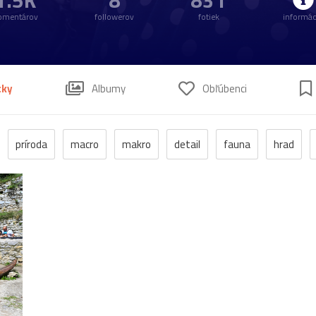
1.5K
8
831
omentárov
followerov
fotiek
informác
tky
Albumy
Obľúbenci
príroda
macro
makro
detail
fauna
hrad
lovek
voda
hmyz
momentka
jeseň
zrúcanina
iavnica
futbal
les
Bratislava
park
flóra
mu
kaplnka
Košice
žena
Bojnice
dievča
kalvária
kostolík
kultúra
podvečer
ropucha
Betliar
festi