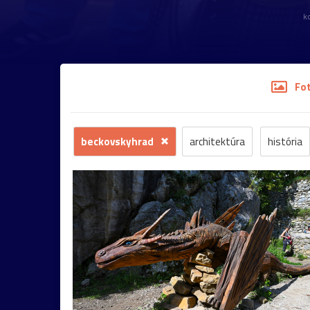
k
Fo
beckovskyhrad
architektúra
história
dokument
krajina
mesto
šport
č
Banská
koncert
krajinka
hudba
Št
cyklistika
dedina
kaštieľ
umenie
noc
portrét
ulica
Bazilika
jar