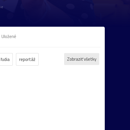
ie
Uložené
Zobraziť všetky
ľudia
reportáž
protest
Trenčín
motýľ
kostol
ž
Pominovec
socha
žaba
cvak
Nitra
vážka
folklór
kaktus
lietava
val
námestie
Praha
street