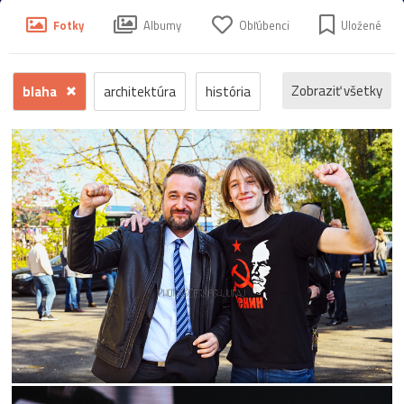
Fotky
Albumy
Obľúbenci
Uložené
Zobraziť všetky
blaha
architektúra
história
príroda
macro
makro
detail
fauna
hrad
ľudia
reportáž
dokument
krajina
mesto
šport
človek
voda
hmyz
momentka
jeseň
zrúcanina
protest
Trenčín
motýľ
kostol
Banská
koncert
krajinka
hudba
Štiavnica
futbal
les
Bratislava
park