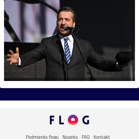
flóra
muž
Pominovec
socha
žaba
cvak
cyklistika
dedina
kaštieľ
umenie
kaplnka
Košice
žena
Bojnice
dievča
kalvária
Nitra
vážka
folklór
kaktus
lietava
noc
portrét
ulica
Bazilika
jar
kostolík
kultúra
podvečer
ropucha
Betliar
festival
námestie
Praha
street
technika
večer
výhľad
zima
Botany
Ilava
Levoča
Butkov
drevenice
drevo
Dubnica_nad_Váhom
Podmienky flogu
Novinky
FAQ
Kontakt