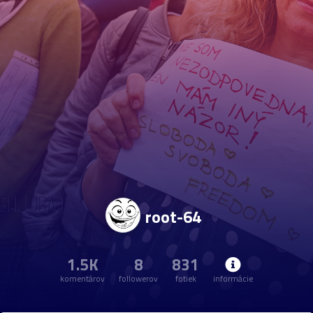
root-64
1.5K
8
831
komentárov
followerov
fotiek
informácie