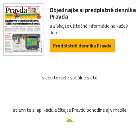
ZTS
12.storočie
Brumov
Budatín
dom
Objednajte si predplatné denníka
Pravda
Gladiátor
Gýmeš
hory
klobúk
Kotleba
a získajte užitočné informácie na každý
deň
kúpele
lietadlo
ĽSNS
OkoloSlovenska2021
Predplatné denníka Pravda
oltár
pes
rybník
šidlo
skokan
Slavín
Strečno
Teplice
tradície
turistická
turistika
sledujte naše sociálne siete
Vianoce
voľby
abstrakt
auto
betlehem
Bystrica
cesta
deti
dieťa
drevenica
stiahnite si aplikáciu a čítajte Pravdu pohodlne aj v mobile
grafika
grotta
hľadajzmyseltvojejfotografie!
hokej
Hradčany
chlap
chlapec