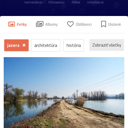
komentárov
followerov
fotiek
informácie
Fotky
Albumy
Obľúbenci
Uložené
Zobraziť všetky
jazera
architektúra
história
príroda
macro
makro
detail
fauna
hrad
ľudia
reportáž
dokument
krajina
mesto
šport
človek
voda
hmyz
momentka
jeseň
zrúcanina
protest
Trenčín
motýľ
kostol
Banská
koncert
krajinka
hudba