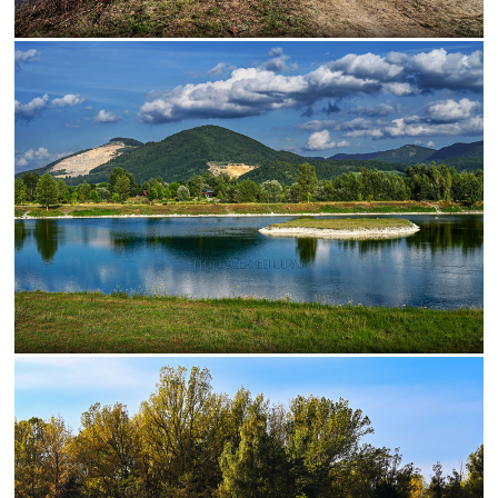
Štiavnica
futbal
les
Bratislava
park
flóra
muž
Pominovec
socha
žaba
cvak
cyklistika
dedina
kaštieľ
umenie
kaplnka
Košice
žena
Bojnice
dievča
kalvária
Nitra
vážka
folklór
kaktus
lietava
noc
portrét
ulica
Bazilika
jar
kostolík
kultúra
podvečer
ropucha
Betliar
festival
námestie
Praha
street
technika
večer
výhľad
zima
Botany
Ilava
Levoča