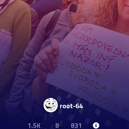
root-64
1.5K
8
831