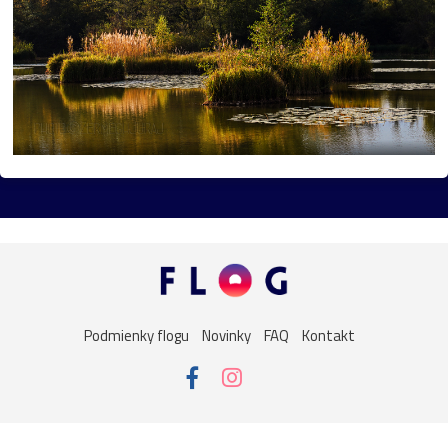
Butkov
drevenice
drevo
Dubnica_nad_Váhom
Hrušov
Kvašov
Ľubovňa
obojživelník
panning
preteky
Sagan
ŠKSlovanBratislava
Slovan
Slovensko
Spiš
TJSpartakKvašov
Topoľčany
unesco
Vršatec
Fiľakovo
Haluzice
kameň
most
tiesňava
Trnava
Uhrovec
vták
Beckov
Bytča
fotografia
húsenica
kvet
Podmienky flogu
Novinky
FAQ
Kontakt
Martin
múzeum
muzikant
oheň
politik
speváčka
spring
Váh
veža
Vlkolínec