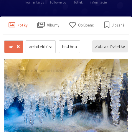
komentárov
followerov
fotiek
informácie
Fotky
Albumy
Obľúbenci
Uložené
Zobraziť všetky
lad
architektúra
história
príroda
macro
makro
detail
fauna
hrad
ľudia
reportáž
dokument
krajina
mesto
šport
človek
voda
hmyz
momentka
jeseň
zrúcanina
protest
Trenčín
motýľ
kostol
Banská
koncert
krajinka
hudba