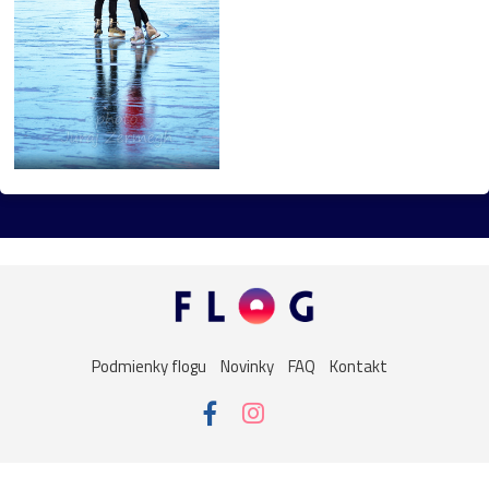
Butkov
drevenice
drevo
Dubnica_nad_Váhom
Hrušov
Kvašov
Ľubovňa
obojživelník
panning
preteky
Sagan
ŠKSlovanBratislava
Slovan
Slovensko
Spiš
TJSpartakKvašov
Topoľčany
unesco
Vršatec
Fiľakovo
Haluzice
kameň
most
tiesňava
Trnava
Uhrovec
vták
Beckov
Bytča
fotografia
húsenica
kvet
Podmienky flogu
Novinky
FAQ
Kontakt
Martin
múzeum
muzikant
oheň
politik
speváčka
spring
Váh
veža
Vlkolínec