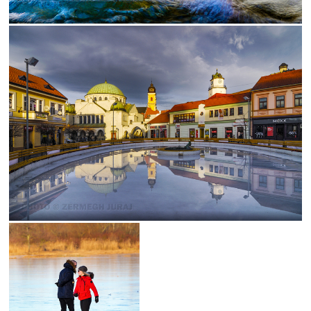
Štiavnica
futbal
les
Bratislava
park
flóra
muž
Pominovec
socha
žaba
cvak
cyklistika
dedina
kaštieľ
umenie
kaplnka
Košice
žena
Bojnice
dievča
kalvária
Nitra
vážka
folklór
kaktus
lietava
noc
portrét
ulica
Bazilika
jar
kostolík
kultúra
podvečer
ropucha
Betliar
festival
námestie
Praha
street
technika
večer
výhľad
zima
Botany
Ilava
Levoča