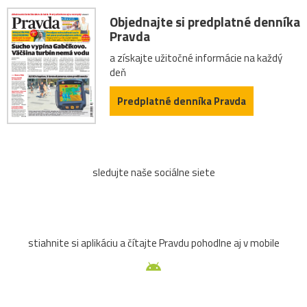
ZTS
12.storočie
Brumov
Budatín
dom
Objednajte si predplatné denníka
Pravda
Gladiátor
Gýmeš
hory
klobúk
Kotleba
a získajte užitočné informácie na každý
deň
kúpele
lietadlo
ĽSNS
OkoloSlovenska2021
Predplatné denníka Pravda
oltár
pes
rybník
šidlo
skokan
Slavín
Strečno
Teplice
tradície
turistická
turistika
sledujte naše sociálne siete
Vianoce
voľby
abstrakt
auto
betlehem
Bystrica
cesta
deti
dieťa
drevenica
stiahnite si aplikáciu a čítajte Pravdu pohodlne aj v mobile
grafika
grotta
hľadajzmyseltvojejfotografie!
hokej
Hradčany
chlap
chlapec