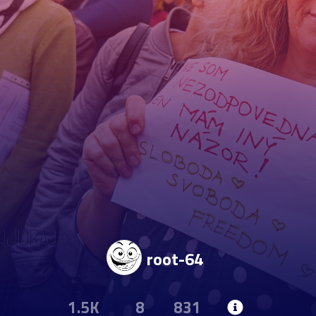
root-64
1.5K
8
831