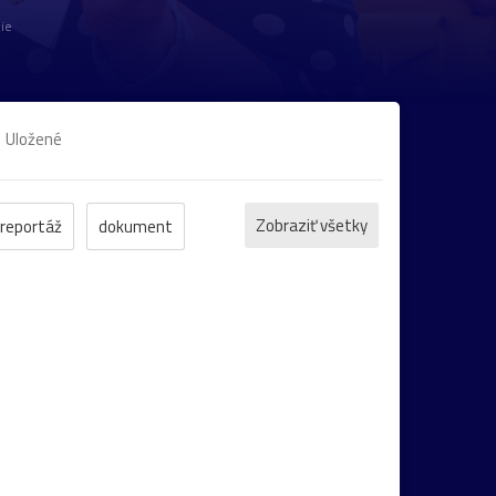
ie
Uložené
Zobraziť všetky
reportáž
dokument
Trenčín
motýľ
kostol
Banská
ovec
socha
žaba
cvak
cyklistika
ka
folklór
kaktus
lietava
noc
ámestie
Praha
street
technika