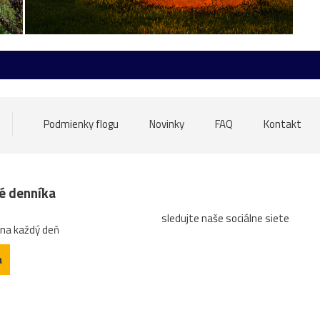
Levoča
Butkov
drevenice
drevo
Dubnica_nad_V
ŠKSlovanBratislava
Slovan
Slovensko
Spiš
TJSpa
most
tiesňava
Trnava
Uhrovec
vták
Beckov
politik
speváčka
spring
Váh
veža
Vlkolínec
Podmienky flogu
Novinky
FAQ
Kontakt
k
Kotleba
kúpele
lietadlo
ĽSNS
OkoloSlovenska
dície
turistická
turistika
Vianoce
voľby
abstrak
né denníka
sledujte naše sociálne siete
a
hľadajzmyseltvojejfotografie!
hokej
Hradčany
chl
 na každý deň
modlivka
Morava
oslava
pamätník
PeterSagan
a
eplice
vidlochvost
zámok
Žilina
ZŤSDubnica
zv