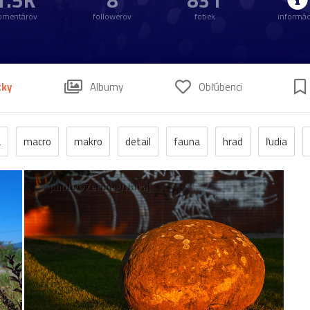
1.5K
8
831
omentárov
followerov
fotiek
informác
tky
Albumy
Obľúbenci
a
macro
makro
detail
fauna
hrad
ľudia
hmyz
momentka
jeseň
zrúcanina
protest
futbal
les
Bratislava
park
flóra
muž
Pomin
šice
žena
Bojnice
dievča
kalvária
Nitra
váž
kultúra
podvečer
ropucha
Betliar
festival
n