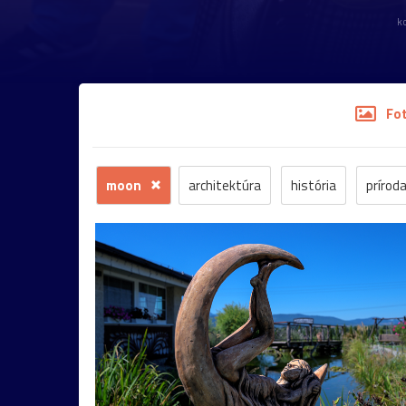
k
Fo
moon
architektúra
história
prírod
krajina
mesto
šport
človek
voda
koncert
krajinka
hudba
Štiavnica
dedina
kaštieľ
umenie
kaplnka
Ko
portrét
ulica
Bazilika
jar
kostolík