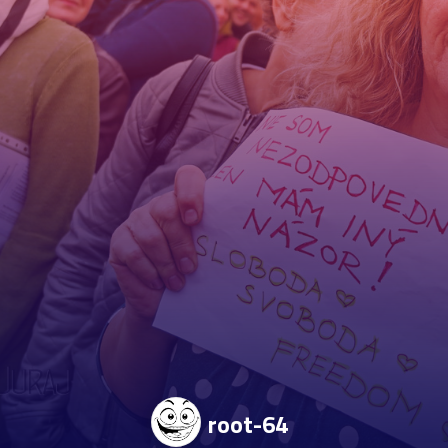
root-64