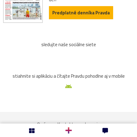
hokej
Hradčany
chlap
chlapec
Predplatné denníka Pravda
KatarínaKnechtová
kobylka
koncertovka
láska
minimal
model
modlivka
Morava
oslava
sledujte naše sociálne siete
pamätník
PeterSagan
protestujúci
rock
show
sochy
spevák
tanečnica
stiahnite si aplikáciu a čítajte Pravdu pohodlne aj v mobile
TrenčianskeTeplice
vidlochvost
zámok
Žilina
ZŤSDubnica
zviera
advent
ajfotkabymalamaťzmysel
Andrej
atmosféra
O nás
Kontakty
Inzercia
autocross
bezupatlaniavsofte
blato
Bylnice
Tlačený a predaný náklad denníka
Návštevnosť webu