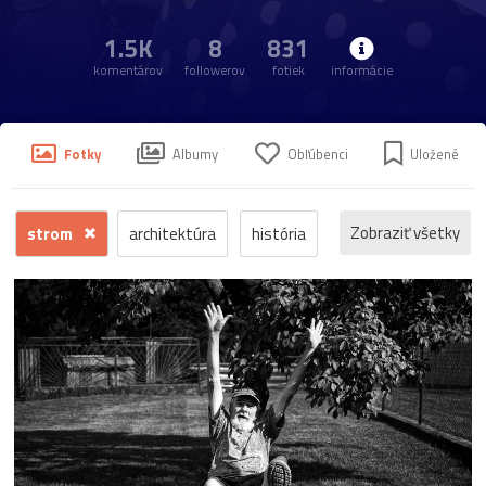
1.5K
8
831
komentárov
followerov
fotiek
informácie
Fotky
Albumy
Obľúbenci
Uložené
Zobraziť všetky
strom
architektúra
história
príroda
macro
makro
detail
fauna
hrad
ľudia
reportáž
dokument
krajina
mesto
šport
človek
voda
hmyz
momentka
jeseň
zrúcanina
protest
Trenčín
motýľ