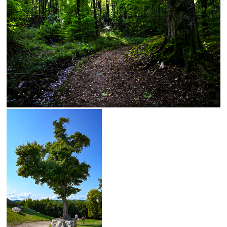
výhľad
zima
Botany
Ilava
Levoča
Butkov
drevenice
drevo
Dubnica_nad_Váhom
Hrušov
Kvašov
Ľubovňa
obojživelník
panning
preteky
Sagan
ŠKSlovanBratislava
Slovan
Slovensko
Spiš
TJSpartakKvašov
Topoľčany
unesco
Vršatec
Fiľakovo
Haluzice
kameň
most
tiesňava
Trnava
Uhrovec
vták
Beckov
Bytča
fotografia
húsenica
kvet
Martin
múzeum
muzikant
oheň
politik