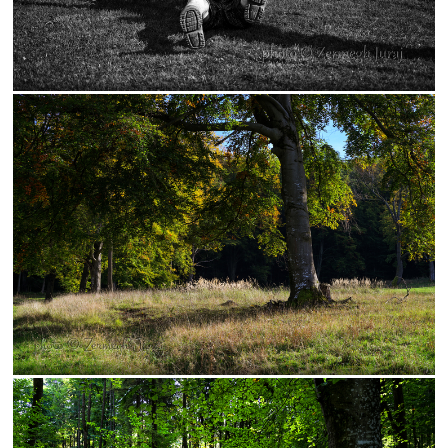
kostol
Banská
koncert
krajinka
hudba
Štiavnica
futbal
les
Bratislava
park
flóra
muž
Pominovec
socha
žaba
cvak
cyklistika
dedina
kaštieľ
umenie
kaplnka
Košice
žena
Bojnice
dievča
kalvária
Nitra
vážka
folklór
kaktus
lietava
noc
portrét
ulica
Bazilika
jar
kostolík
kultúra
podvečer
ropucha
Betliar
festival
námestie
Praha
street
technika
večer