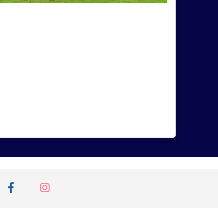
lapec
KatarínaKnechtová
kobylka
protestujúci
rock
show
sochy
iera
advent
ajfotkabymalamaťzmysel
torín
ďakujeme
dievčatá
Fico
Kremnica
kríž
kvety
ľad
leto
nový
Oponice
Pink
pivo
počasie
rozprávka
šidielko
Skalka
skaly
UEFA
urban
urbex
svojzmysel
analóg
atletika
atrakcia