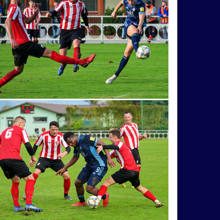
ž
Pominovec
socha
žaba
cvak
Nitra
vážka
folklór
kaktus
lietava
val
námestie
Praha
street
bnica_nad_Váhom
Hrušov
Kvašov
iš
Topoľčany
unesco
Vršatec
fotografia
húsenica
kvet
Martin
storočie
Brumov
Budatín
dom
oltár
pes
rybník
šidlo
skokan
betlehem
Bystrica
cesta
deti