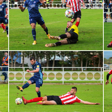
iavnica
futbal
les
Bratislava
park
flóra
mu
kaplnka
Košice
žena
Bojnice
dievča
kalvária
kostolík
kultúra
podvečer
ropucha
Betliar
festi
ny
Ilava
Levoča
Butkov
drevenice
drevo
Du
Sagan
ŠKSlovanBratislava
Slovan
Slovensko
Sp
iesňava
Trnava
Uhrovec
vták
Beckov
Bytča
peváčka
spring
Váh
veža
Vlkolínec
ZTS
12.
leba
kúpele
lietadlo
ĽSNS
OkoloSlovenska2021
ristická
turistika
Vianoce
voľby
abstrakt
auto