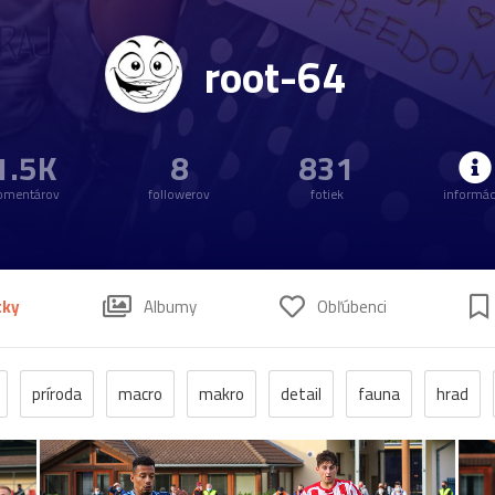
root-64
1.5K
8
831
omentárov
followerov
fotiek
informác
tky
Albumy
Obľúbenci
príroda
macro
makro
detail
fauna
hrad
lovek
voda
hmyz
momentka
jeseň
zrúcanina