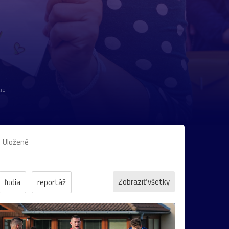
ie
Uložené
Zobraziť všetky
ľudia
reportáž
protest
Trenčín
motýľ
kostol