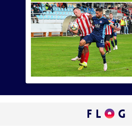
dieťa
drevenica
grafika
grotta
hľ
koncertovka
láska
minimal
model
spevák
strom
tanečnica
TrenčianskeT
Andrej
atmosféra
autocross
bezupat
Floyd
fotkamámaťzmysel
gitarista
h
lišaj
Luhačovice
mobil
mobilom
m
pomník
potok
Považie
prestaňfotiťgý
sklenník
SlovnaftCup
SpartanRace
st
vnocisakvetinkyzlefotia!
výlet
vystúpenie