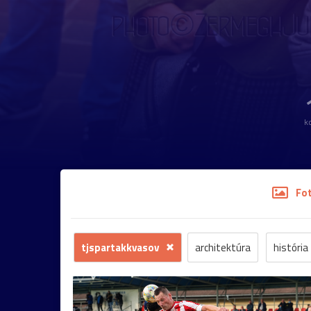
k
Fo
tjspartakkvasov
architektúra
história
dokument
krajina
mesto
šport
č