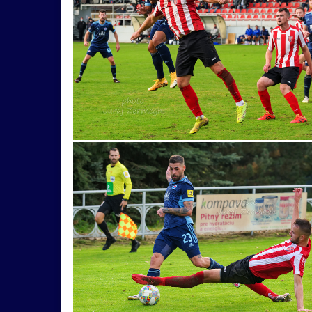
Banská
koncert
krajinka
hudba
Št
cyklistika
dedina
kaštieľ
umenie
noc
portrét
ulica
Bazilika
jar
technika
večer
výhľad
zima
Bota
Ľubovňa
obojživelník
panning
preteky
Fiľakovo
Haluzice
kameň
most
t
múzeum
muzikant
oheň
politik
s
Gladiátor
Gýmeš
hory
klobúk
Kot
Slavín
Strečno
Teplice
tradície
tu