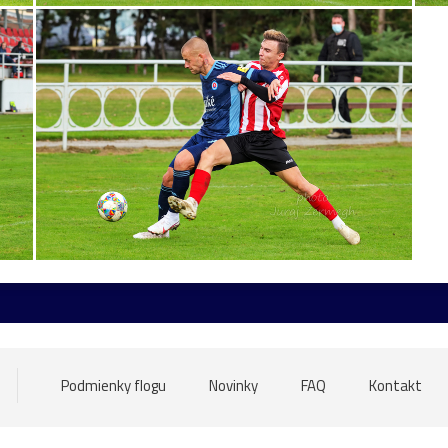
adajzmyseltvojejfotografie!
hokej
Hradčany
chlap
ch
modlivka
Morava
oslava
pamätník
PeterSagan
eplice
vidlochvost
zámok
Žilina
ZŤSDubnica
zv
laniavsofte
blato
Bylnice
Čachtice
Čičmany
cin
asič
hmys
hudobník
jazerá
kaktusy
karikatúra
odelár
Motorka
muži
nočnáfoto
nočnáfotografia
č!
priemysel
revival
Robert
robotníci
rosnička
arý
štvorec
svetlo
synagóga
Tematín
továreň
Podmienky flogu
Novinky
FAQ
Kontakt
zeleň
ženy
17.10.2020
1máj
ajfotkabymalamať