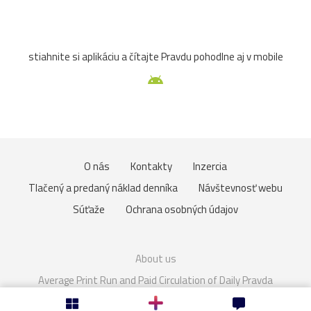
Slovensko
Spiš
TJSpartakKvašov
Topoľčany
stiahnite si aplikáciu a čítajte Pravdu pohodlne aj v mobile
unesco
Vršatec
Fiľakovo
Haluzice
kameň
most
tiesňava
Trnava
Uhrovec
vták
Beckov
Bytča
fotografia
húsenica
kvet
O nás
Kontakty
Inzercia
Martin
múzeum
muzikant
oheň
politik
Tlačený a predaný náklad denníka
Návštevnosť webu
speváčka
spring
Váh
veža
Vlkolínec
Súťaže
Ochrana osobných údajov
ZTS
12.storočie
Brumov
Budatín
dom
About us
Gladiátor
Gýmeš
hory
klobúk
Kotleba
Average Print Run and Paid Circulation of Daily Pravda
Cookies
Nastavenie súkromia
kúpele
lietadlo
ĽSNS
OkoloSlovenska2021