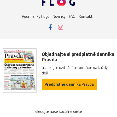
Košice
žena
Bojnice
dievča
kalvária
Podmienky flogu
Novinky
FAQ
Kontakt
Nitra
vážka
folklór
kaktus
lietava
noc
portrét
ulica
Bazilika
jar
kostolík
kultúra
podvečer
ropucha
Betliar
festival
Objednajte si predplatné denníka
Pravda
námestie
Praha
street
technika
večer
a získajte užitočné informácie na každý
deň
výhľad
zima
Botany
Ilava
Levoča
Predplatné denníka Pravda
Butkov
drevenice
drevo
Dubnica_nad_Váhom
Hrušov
Kvašov
Ľubovňa
obojživelník
panning
sledujte naše sociálne siete
preteky
Sagan
ŠKSlovanBratislava
Slovan