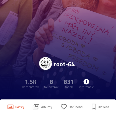
root-64
1.5K
8
831
komentárov
followerov
fotiek
informácie
Fotky
Albumy
Obľúbenci
Uložené