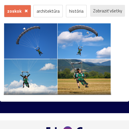
Zobraziť všetky
zoskok
architektúra
história
príroda
macro
makro
detail
fauna
hrad
ľudia
reportáž
dokument
krajina
mesto
šport
človek
voda
hmyz
momentka
jeseň
zrúcanina
protest
Trenčín
motýľ
kostol
Banská
koncert
krajinka
hudba
Štiavnica
futbal
les
Bratislava
park
flóra
muž
Pominovec
socha
žaba
cvak
cyklistika
dedina
kaštieľ
umenie
kaplnka