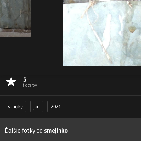
5
flogerov
vtáčiky
jun
2021
Ďalšie fotky od
smejinko