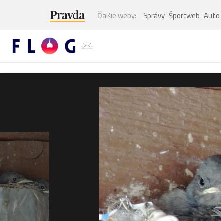
Ďalšie weby:
Správy
Športweb
Auto