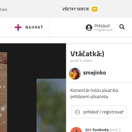
News
VŠETKY SEKCIE
Prihlásiť
NAHRAŤ
Registrovať
Vtáčatká:)
pred 5 rokmi
smejinko
Komentár môžu písať iba
prihlásení užívatelia.
prihlásiť / registrovať
Jiri-Svoboda
pred 2