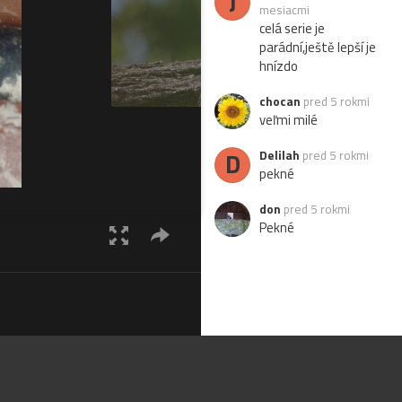
J
mesiacmi
celá serie je
parádní,ještě lepší je
hnízdo
chocan
pred 5 rokmi
veľmi milé
D
Delilah
pred 5 rokmi
pekné
don
pred 5 rokmi
Pekné