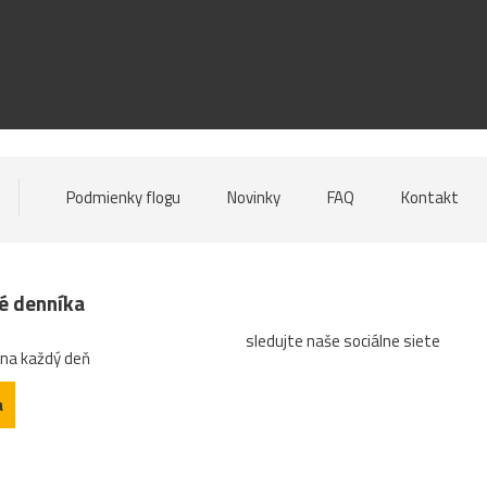
Podmienky flogu
Novinky
FAQ
Kontakt
né denníka
sledujte naše sociálne siete
 na každý deň
a