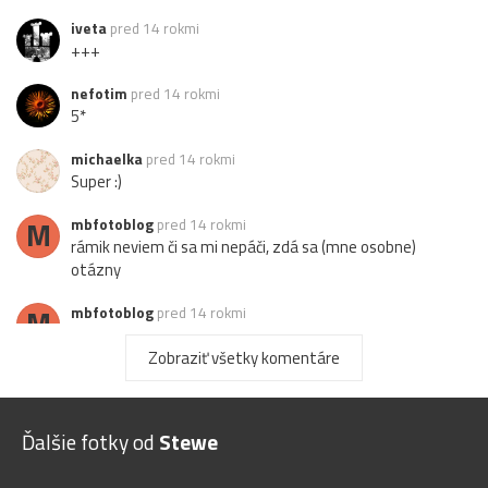
iveta
pred 14 rokmi
+++
nefotim
pred 14 rokmi
5*
michaelka
pred 14 rokmi
Super :)
M
mbfotoblog
pred 14 rokmi
rámik neviem či sa mi nepáči, zdá sa (mne osobne)
otázny
M
mbfotoblog
pred 14 rokmi
aj mne napadol vlak
Zobraziť všetky komentáre
HA-306
pred 14 rokmi
pekne farby aj uprava
Ďalšie fotky od
Stewe
milkafoto
pred 15 rokmi
krásne vyfarbená.