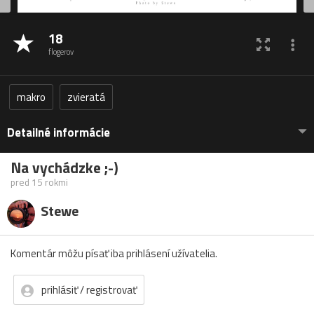
18
flogerov
makro
zvieratá
Detailné informácie
Na vychádzke ;-)
pred 15 rokmi
Stewe
Komentár môžu písať iba prihlásení užívatelia.
prihlásiť / registrovať