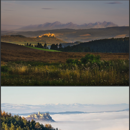
D
dodo3448
pred 15 rokmi
+
Mils
pred 15 rokmi
+
Juliška
pred 15 rokmi
krásne..
Saroyan
pred 15 rokmi
pekná, takú farebnú húsenicu som ešte nevidel
Copaty
pred 15 rokmi
pekné , páči
Agatha
pred 15 rokmi
+
Johny18
pred 15 rokmi
Pekné
hasič
pred 15 rokmi