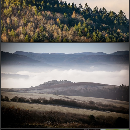
+
lubossvk
pred 15 rokmi
Pendolíno :)
D
dede-cek
pred 15 rokmi
Vyzerá ako rýchlovlak.
D
dana
pred 15 rokmi
+