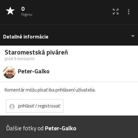
0
flogerov
Detailné informácie
Staromestská piváreň
pred 9 mesiacmi
Peter-Galko
Komentár môžu písať iba prihlásení užívatelia.
prihlásiť / registrovať
Ďalšie fotky od
Peter-Galko