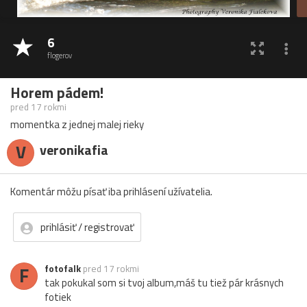
6
flogerov
Horem pádem!
pred 17 rokmi
momentka z jednej malej rieky
V
veronikafia
Komentár môžu písať iba prihlásení užívatelia.
prihlásiť / registrovať
F
fotofalk
pred 17 rokmi
tak pokukal som si tvoj album,máš tu tiež pár krásnych
fotiek