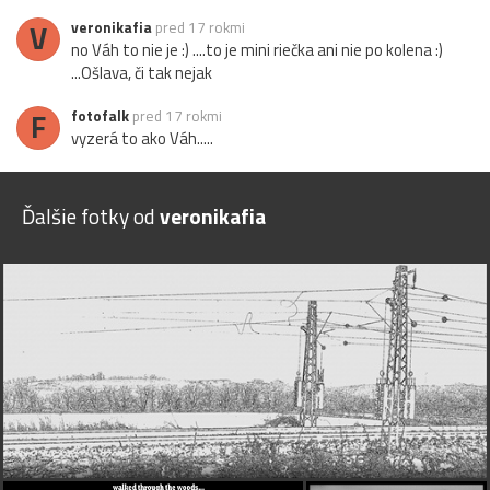
V
veronikafia
pred 17 rokmi
no Váh to nie je :) ....to je mini riečka ani nie po kolena :)
...Ošlava, či tak nejak
F
fotofalk
pred 17 rokmi
vyzerá to ako Váh.....
Ďalšie fotky od
veronikafia