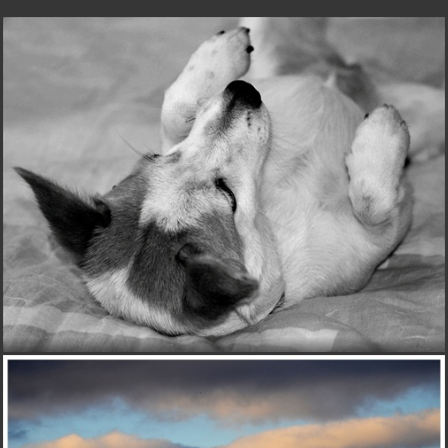
I
IXYZET
pred 15 rokmi
gratulujem k výberu dňa
Ján-K.
pred 15 rokmi
Nuž ten Tvoj balkón priateľu, ako obyčajne nemá chybu!
Fotečka parádna a samozrejme srdečná gratulka ku
krásnej TOP!
O
Observator
pred 15 rokmi
Keď sa to tak vezme, ten Gerlach je z tohto pohľadu
dosť škaredý.
daniela-quadrantid
pred 15 rokmi
ani si neviem predstavit mat takyto vyhlad, ja mam na
nefungujuce zbytky podnikov
F
FITO
pred 15 rokmi
krasa
M
Mito-Fizo
pred 15 rokmi
zaujímavé farby