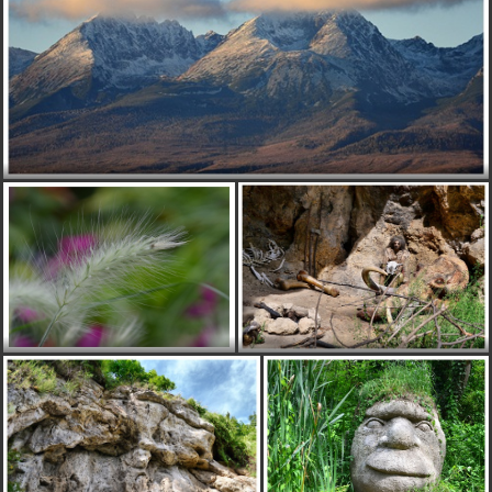
P
Pindo
pred 15 rokmi
Pekne len nefim ale sa mi ta zda sbytocne prisharpovane
vlaha
pred 15 rokmi
ďakujem všetkým za zastavenie. Ivan,Zuzka,pravda po
čase som vyšiel na balkón :-),ale aj Tatry sa málokedy s
takou viditeľnosťou ukážu. nobody dík,ujde to. peg
obloha nevyšla ,pravda. Ala,je to z balkóna. Jupiter trvalo
to len chvíľu,hneď na to sa schovali za oblaky. konvalinka
dík,ok len málo času :-) bzuko je to z balkóna,ale po
chodníku chodím aj ja. Ešte raz dík všetkým
zdenčo
pred 15 rokmi
aj ja chcem taký výhľad z balkóna
majkita
pred 15 rokmi
.
majkita
pred 15 rokmi
domov...
beata
pred 15 rokmi