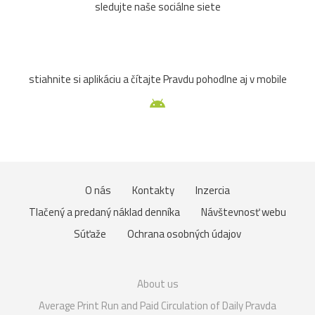
sledujte naše sociálne siete
S
svaty-Juraj
pred 15 rokmi
pekne
A
arkus
pred 15 rokmi
stiahnite si aplikáciu a čítajte Pravdu pohodlne aj v mobile
Veľmi pekné.
Ingrid
pred 15 rokmi
nadhera
A
Ajka8
pred 15 rokmi
+
O nás
Kontakty
Inzercia
Ala
pred 15 rokmi
áno, krásny výhľad - naozaj z balkóna?
Tlačený a predaný náklad denníka
Návštevnosť webu
Súťaže
Ochrana osobných údajov
Ludmar
pred 15 rokmi
áno
TRA
pred 15 rokmi
About us
perfiš
Average Print Run and Paid Circulation of Daily Pravda