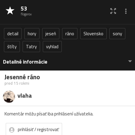
53
flogerov
detail
hory
jeseň
ráno
Slovensko
sony
štíty
Tatry
vyhlad
Detailné informácie
Jesenné ráno
pred 15 rokmi
vlaha
Komentár môžu písať iba prihlásení užívatelia.
prihlásiť / registrovať