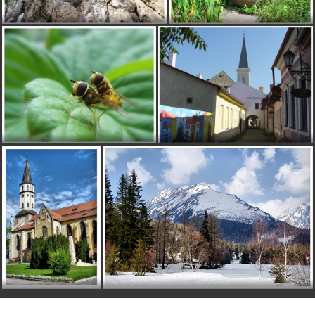
krasa
DUDIS
pred 15 rokmi
good
konvalinka
pred 15 rokmi
gratulka k topke, vlaha, všetko je ok? zdravie slúži? :-)
M
majo105
pred 15 rokmi
Koncista & Gerlach ak sa nemylim :P Pjekné pjekné
Zuzkakostik
pred 15 rokmi
Sranda, pomyslela som od slova do slova presne to iste,
ako Ivan, ked som tu fotku videla :))) A instinkt ma
neklamal :)
Ludmar
pred 15 rokmi
áno
I
IXYZET
pred 15 rokmi
gratulujem, Tatry ako vždy nádherné