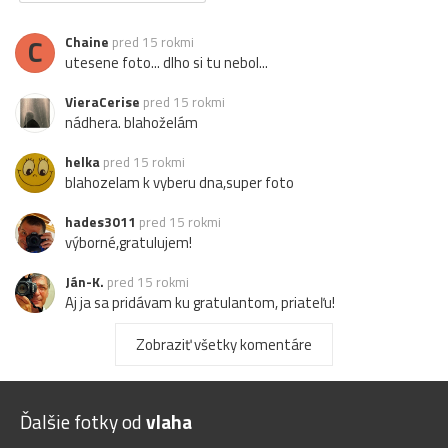
C
Chaine
pred 15 rokmi
utesene foto... dlho si tu nebol...
VieraCerise
pred 15 rokmi
nádhera. blahoželám
helka
pred 15 rokmi
blahozelam k vyberu dna,super foto
hades3011
pred 15 rokmi
výborné,gratulujem!
Ján-K.
pred 15 rokmi
Aj ja sa pridávam ku gratulantom, priateľu!
hasič
pred 15 rokmi
Zobraziť všetky komentáre
Blahoželám k výberu na dnes!
kmet
pred 15 rokmi
Ďalšie fotky od
vlaha
Blahoželám k výberu dňa !