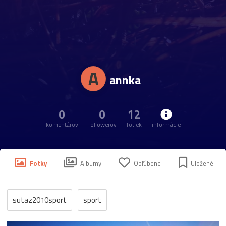
A
annka
0
0
12
komentárov
followerov
fotiek
informácie
Fotky
Albumy
Obľúbenci
Uložené
sutaz2010sport
sport