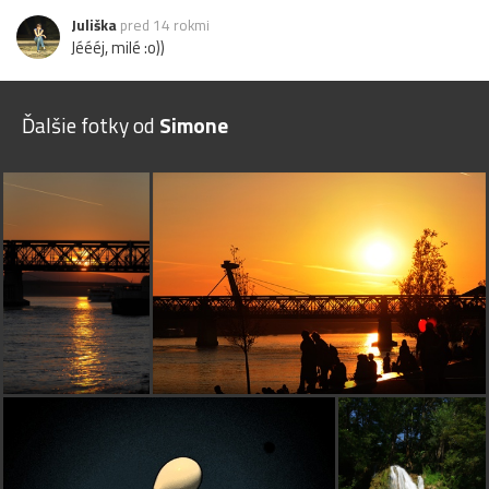
Juliška
pred 14 rokmi
Jéééj, milé :o))
Ďalšie fotky od
Simone