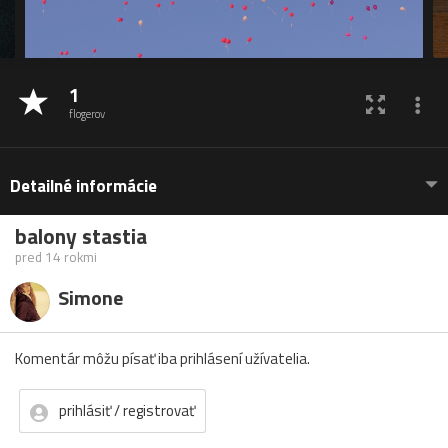
1
flogerov
Detailné informácie
balony stastia
pred 14 rokmi
Simone
Komentár môžu písať iba prihlásení užívatelia.
prihlásiť / registrovať