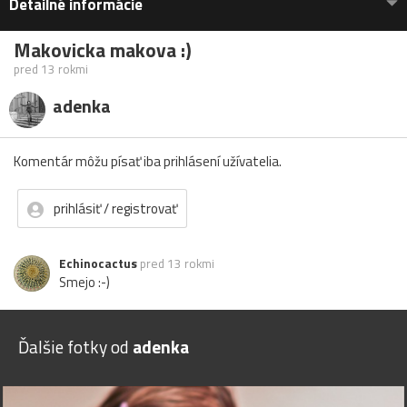
Detailné informácie
Makovicka makova :)
pred 13 rokmi
adenka
Komentár môžu písať iba prihlásení užívatelia.
prihlásiť / registrovať
Echinocactus
pred 13 rokmi
Smejo :-)
Ďalšie fotky od
adenka