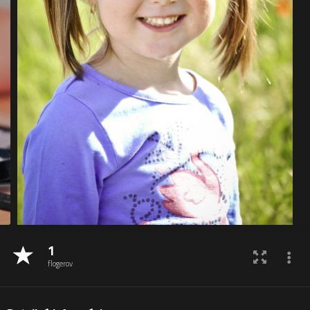
1
flogerov