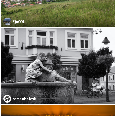
Ejo001
romanholysk