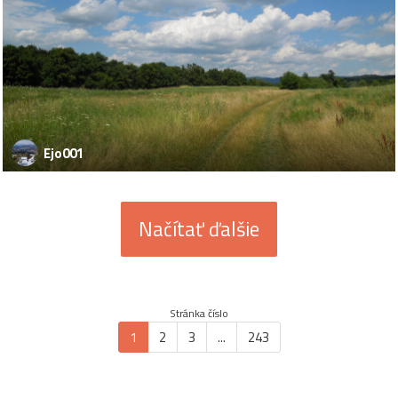
Ejo001
Načítať ďalšie
Stránka číslo
1
2
3
...
243