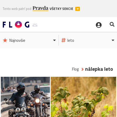
Tento web patrí pod
VŠETKY SEKCIE
Najnovšie
leto
nálepka leto
Flog