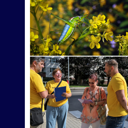
muzikant
oheň
politik
speváčka
Gýmeš
hory
klobúk
Kotleba
kúpel
Strečno
Teplice
tradície
turistická
drevenica
grafika
grotta
hľadajzmysel
láska
minimal
model
modlivka
Mo
tanečnica
TrenčianskeTeplice
vidlochvost
autocross
bezupatlaniavsofte
blato
gitarista
hasič
hmys
hudobník
ja