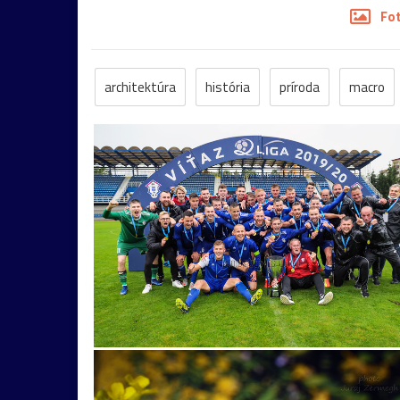
Fo
architektúra
história
príroda
macro
mesto
šport
človek
voda
hmyz
krajinka
hudba
Štiavnica
futbal
l
kaštieľ
umenie
kaplnka
Košice
že
ulica
Bazilika
jar
kostolík
kultúra
výhľad
zima
Botany
Ilava
Levoča
panning
preteky
Sagan
ŠKSlovanBrati
Haluzice
kameň
most
tiesňava
T