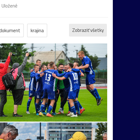
Uložené
Zobraziť všetky
dokument
krajina
motýľ
kostol
Banská
koncert
cha
žaba
cvak
cyklistika
dedina
ór
kaktus
lietava
noc
portrét
Praha
street
technika
večer
Hrušov
Kvašov
Ľubovňa
obojživelník
Topoľčany
unesco
Vršatec
Fiľakovo
húsenica
kvet
Martin
múzeum