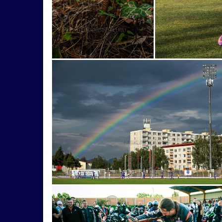
odbory
okno
Orava
Orlové
oslobo
PovažskáBystrica
práca
pracujúci
pre
rockandroll
Rolins
Rovne
rybári
ry
sokoliarstvo
šou
športovec
štadión
Trenčianske
turistickáfoto
Uhrovské
ajfotografiabymalamaťsvojzmysel
akrobacia
architektúrta
archytektúra
artchitektúra
bámestie
baňa
bankomat
Baránek
bedla
Beľuša
bicykle
Blanár
bocia