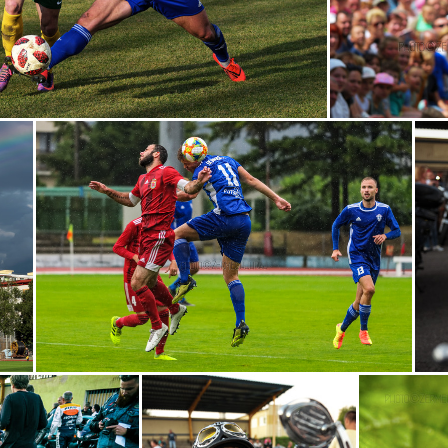
denie
pamiatka
PartizánCUP
patrónka
Podhradie
dstavenie
prezident
Primaciálnypalác
púť
radnica
tier
Saganovci
Sklabiňa
Slávnica
slnko
Smolenic
Štefánik
stĺp
stroje
stromy
štvorboj
súboj
umelec
vodopád
vojna
workshop
záhrada
Zliec
akvárium
Ala
alkohol
anakonda
Andrássy
An
automobilizmus
automotiv
bábika
bagrovisko
Barbakan
bark
barlolamač
Baroš
Baross
bas
n
boh
bojovníčka
Bolešov
BoraHansgrohe
Botan