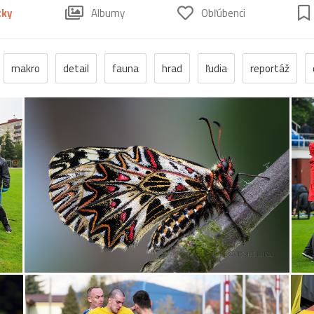
tky
Albumy
Obľúbenci
makro
detail
fauna
hrad
ľudia
reportáž
momentka
jeseň
zrúcanina
protest
Trenčín
es
Bratislava
park
flóra
muž
Pominovec
so
na
Bojnice
dievča
kalvária
Nitra
vážka
folkl
podvečer
ropucha
Betliar
festival
námestie
Butkov
drevenice
drevo
Dubnica_nad_Váhom
slava
Slovan
Slovensko
Spiš
TJSpartakKvašov
rnava
Uhrovec
vták
Beckov
Bytča
fotografia