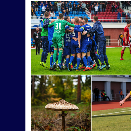
mobilom
modelár
Motorka
muži
Považie
prestaňfotiťgýč!
priemysel
re
SlovnaftCup
SpartanRace
starý
štvo
výlet
vystúpenie
zeleň
ženy
17.1
benefícia
bicykel
Blaha
blázonriaditen
Desmod
DFF
diváci
Dobrávoda
dô
hasiči
hora
hra
hradGýmeš
hríb
jazierko
jedlo
katedrála
Kmeť
kô
liberáli
lopata
MaláStrana
Mária