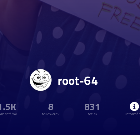
root-64
1.5K
8
831
omentárov
followerov
fotiek
informác