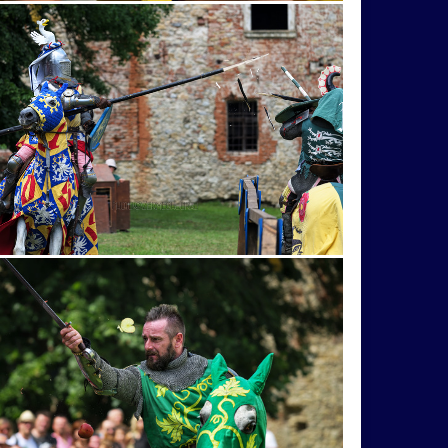
ivo
počasie
pomník
potok
ko
Skalka
skaly
sklenník
urban
urbex
vnocisakvetinkyzlefotia!
tletika
atrakcia
bager
Bachledka
sta
cyklomost
dáma
Dara
ovka
gymnastika
gymnastka
haluz
inline
inlinehokej
jazdec
jazero
labute
Lednické
lekno
letisko
t
moon
motorky
novýhrad