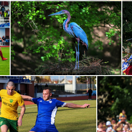
nočnáfoto
nočnáfotografia
nový
Oponice
Pink
p
vival
Robert
robotníci
rosnička
rozprávka
šidiel
rec
svetlo
synagóga
Tematín
továreň
UEFA
0.2020
1máj
ajfotkabymalamaťsvojzmysel
analóg
a
toštát!
Bradlo
buk
ČervenýKameň
corona
cykli
chodca
dravec
fontána
fotoreport
glamour
gýč
huba
chrám
chrobák
IBO
IBOvka
industrial
ň
koncer
koncerovka
kopec
kováč
Kuli
labuť
MarianKotleba
medveď
medvede
mohyla
monumen