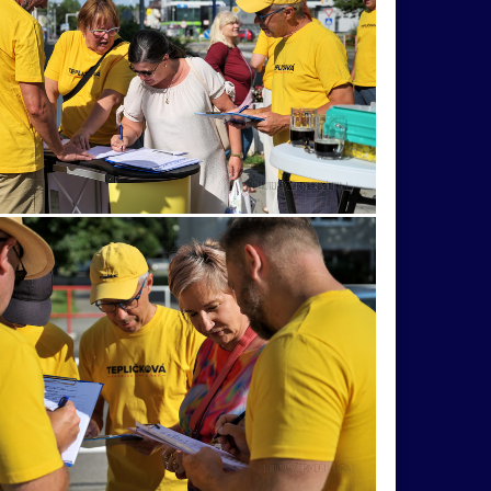
Brumov
Budatín
dom
Gladiátor
rybník
šidlo
skokan
Slavín
hem
Bystrica
cesta
deti
dieťa
KatarínaKnechtová
kobylka
koncertovka
rock
show
sochy
spevák
strom
fotkabymalamaťzmysel
Andrej
atmosféra
včatá
Fico
Floyd
fotkamámaťzmysel
ľad
leto
lišaj
Luhačovice
mobil