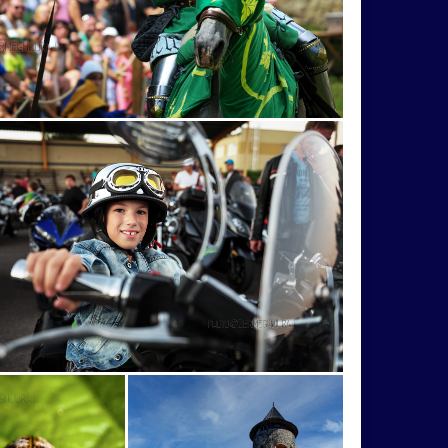
PodskalskýRoháč
polícia
politika
ráno
Revište
rezbár
robotník
e
snd
SNP
sokoliarka
súťaž
Sv.Anna
Tatry
traktor
hov
abstrakcia
drássyovci
anjel
arcghitektúra
argola
Bachledova
Bachledovadolina
bajkerka
a
Beckovskýdrak
Beckovskýhrad
ypark
Božia
brada
bradlá