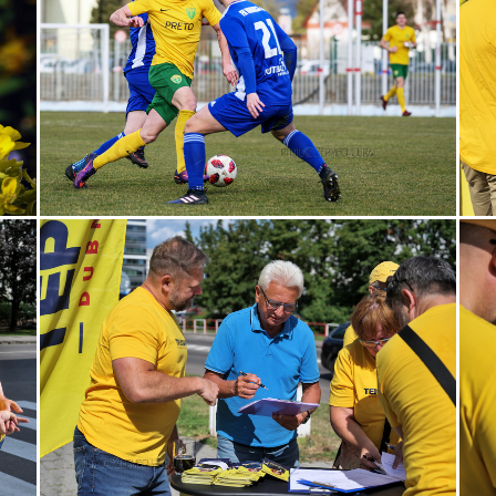
spring
Váh
veža
Vlkolínec
ZTS
12.storočie
e
lietadlo
ĽSNS
OkoloSlovenska2021
oltár
pes
turistika
Vianoce
voľby
abstrakt
auto
betle
tvojejfotografie!
hokej
Hradčany
chlap
chlapec
rava
oslava
pamätník
PeterSagan
protestujúci
zámok
Žilina
ZŤSDubnica
zviera
advent
aj
Bylnice
Čachtice
Čičmany
cintorín
ďakujeme
die
zerá
kaktusy
karikatúra
Kremnica
kríž
kvety