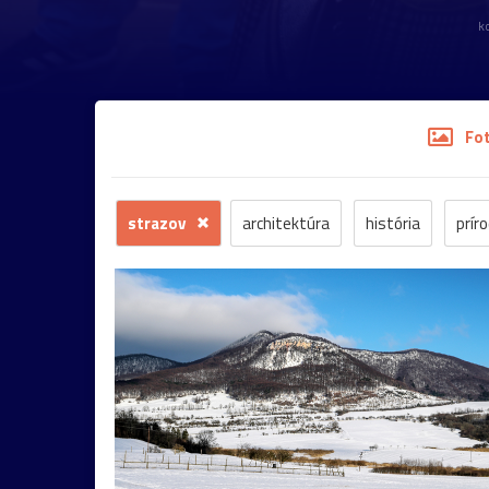
k
Fo
strazov
architektúra
história
prír
krajina
mesto
šport
človek
voda
koncert
krajinka
hudba
Štiavnica
dedina
kaštieľ
umenie
kaplnka
Ko
portrét
ulica
Bazilika
jar
kostolík