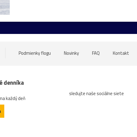
Levoča
Butkov
drevenice
drevo
Dubnica_nad_V
ŠKSlovanBratislava
Slovan
Slovensko
Spiš
TJSpa
most
tiesňava
Trnava
Uhrovec
vták
Beckov
politik
speváčka
spring
Váh
veža
Vlkolínec
Podmienky flogu
Novinky
FAQ
Kontakt
k
Kotleba
kúpele
lietadlo
ĽSNS
OkoloSlovenska
dície
turistická
turistika
Vianoce
voľby
abstrak
né denníka
sledujte naše sociálne siete
a
hľadajzmyseltvojejfotografie!
hokej
Hradčany
chl
 na každý deň
modlivka
Morava
oslava
pamätník
PeterSagan
a
eplice
vidlochvost
zámok
Žilina
ZŤSDubnica
zv