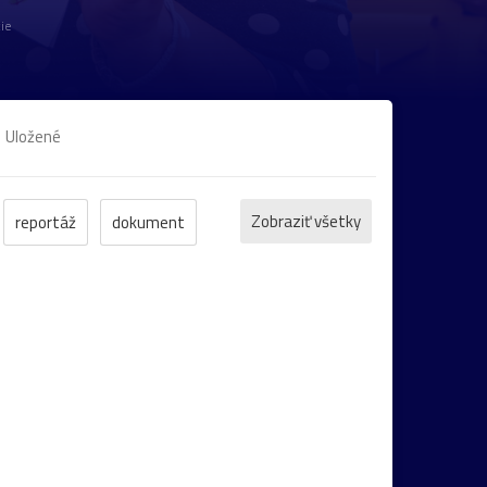
ie
Uložené
Zobraziť všetky
reportáž
dokument
Trenčín
motýľ
kostol
Banská
ovec
socha
žaba
cvak
cyklistika
ka
folklór
kaktus
lietava
noc
ámestie
Praha
street
technika