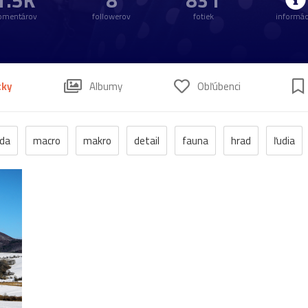
1.5K
8
831
omentárov
followerov
fotiek
informác
tky
Albumy
Obľúbenci
oda
macro
makro
detail
fauna
hrad
ľudia
hmyz
momentka
jeseň
zrúcanina
protest
futbal
les
Bratislava
park
flóra
muž
Pomin
šice
žena
Bojnice
dievča
kalvária
Nitra
váž
kultúra
podvečer
ropucha
Betliar
festival
n