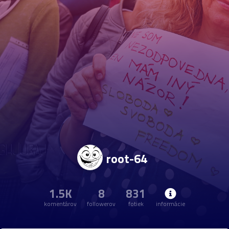
root-64
1.5K
8
831
komentárov
followerov
fotiek
informácie