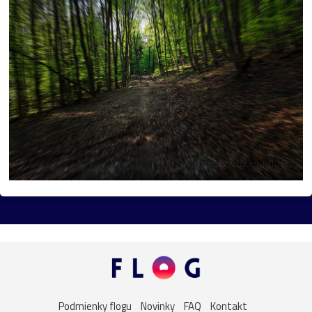
flóra
muž
Pominovec
socha
žaba
cvak
cyklistika
dedina
kaštieľ
umenie
kaplnka
Košice
žena
Bojnice
dievča
kalvária
Nitra
vážka
folklór
kaktus
lietava
noc
portrét
ulica
Bazilika
jar
kostolík
kultúra
podvečer
ropucha
Betliar
festival
námestie
Praha
street
technika
večer
výhľad
zima
Botany
Ilava
Levoča
Butkov
drevenice
drevo
Dubnica_nad_Váhom
Podmienky flogu
Novinky
FAQ
Kontakt