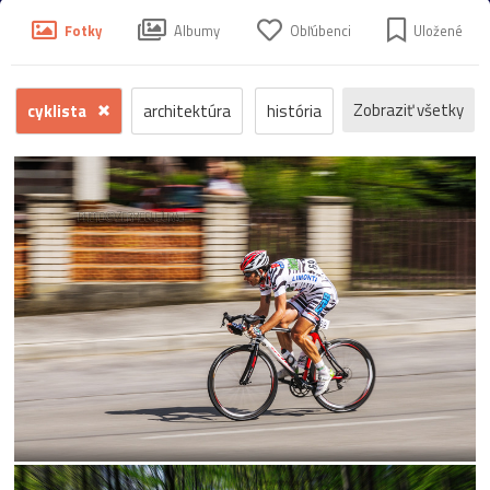
Fotky
Albumy
Obľúbenci
Uložené
Zobraziť všetky
cyklista
architektúra
história
príroda
macro
makro
detail
fauna
hrad
ľudia
reportáž
dokument
krajina
mesto
šport
človek
voda
hmyz
momentka
jeseň
zrúcanina
protest
Trenčín
motýľ
kostol
Banská
koncert
krajinka
hudba
Štiavnica
futbal
les
Bratislava
park