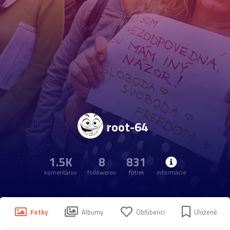
root-64
1.5K
8
831
komentárov
followerov
fotiek
informácie
Fotky
Albumy
Obľúbenci
Uložené