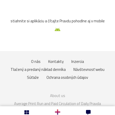
Slovensko
Spiš
TJSpartakKvašov
Topoľčany
stiahnite si aplikáciu a čítajte Pravdu pohodlne aj v mobile
unesco
Vršatec
Fiľakovo
Haluzice
kameň
most
tiesňava
Trnava
Uhrovec
vták
Beckov
Bytča
fotografia
húsenica
kvet
O nás
Kontakty
Inzercia
Martin
múzeum
muzikant
oheň
politik
Tlačený a predaný náklad denníka
Návštevnosť webu
speváčka
spring
Váh
veža
Vlkolínec
Súťaže
Ochrana osobných údajov
ZTS
12.storočie
Brumov
Budatín
dom
About us
Gladiátor
Gýmeš
hory
klobúk
Kotleba
Average Print Run and Paid Circulation of Daily Pravda
Cookies
Nastavenie súkromia
kúpele
lietadlo
ĽSNS
OkoloSlovenska2021