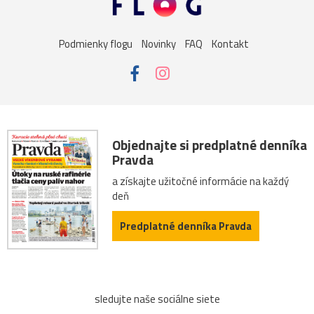
Košice
žena
Bojnice
dievča
kalvária
Podmienky flogu
Novinky
FAQ
Kontakt
Nitra
vážka
folklór
kaktus
lietava
noc
portrét
ulica
Bazilika
jar
kostolík
kultúra
podvečer
ropucha
Betliar
festival
Objednajte si predplatné denníka
Pravda
námestie
Praha
street
technika
večer
a získajte užitočné informácie na každý
deň
výhľad
zima
Botany
Ilava
Levoča
Predplatné denníka Pravda
Butkov
drevenice
drevo
Dubnica_nad_Váhom
Hrušov
Kvašov
Ľubovňa
obojživelník
panning
sledujte naše sociálne siete
preteky
Sagan
ŠKSlovanBratislava
Slovan