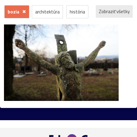
Zobraziť všetky
bozia
architektúra
história
príroda
macro
makro
detail
fauna
hrad
ľudia
reportáž
dokument
krajina
mesto
šport
človek
voda
hmyz
momentka
jeseň
zrúcanina
protest
Trenčín
motýľ
kostol
Banská
koncert
krajinka
hudba
Štiavnica
futbal
les
Bratislava
park
flóra
muž
Pominovec
socha
žaba
cvak
cyklistika
dedina
kaštieľ
umenie
kaplnka