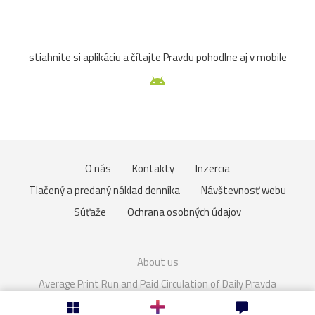
Slovensko
Spiš
TJSpartakKvašov
Topoľčany
stiahnite si aplikáciu a čítajte Pravdu pohodlne aj v mobile
unesco
Vršatec
Fiľakovo
Haluzice
kameň
most
tiesňava
Trnava
Uhrovec
vták
Beckov
Bytča
fotografia
húsenica
kvet
O nás
Kontakty
Inzercia
Martin
múzeum
muzikant
oheň
politik
Tlačený a predaný náklad denníka
Návštevnosť webu
speváčka
spring
Váh
veža
Vlkolínec
Súťaže
Ochrana osobných údajov
ZTS
12.storočie
Brumov
Budatín
dom
About us
Gladiátor
Gýmeš
hory
klobúk
Kotleba
Average Print Run and Paid Circulation of Daily Pravda
Cookies
Nastavenie súkromia
kúpele
lietadlo
ĽSNS
OkoloSlovenska2021