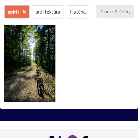
Zobraziť všetky
spirit
architektúra
história
príroda
macro
makro
detail
fauna
hrad
ľudia
reportáž
dokument
krajina
mesto
šport
človek
voda
hmyz
momentka
jeseň
zrúcanina
protest
Trenčín
motýľ
kostol
Banská
koncert
krajinka
hudba
Štiavnica
futbal
les
Bratislava
park
flóra
muž
Pominovec
socha
žaba
cvak
cyklistika
dedina
kaštieľ
umenie
kaplnka