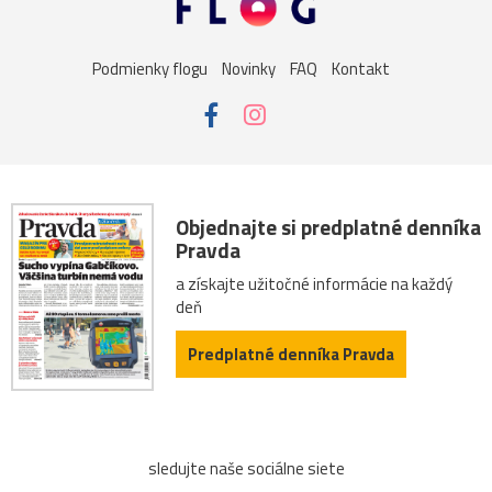
Košice
žena
Bojnice
dievča
kalvária
Podmienky flogu
Novinky
FAQ
Kontakt
Nitra
vážka
folklór
kaktus
lietava
noc
portrét
ulica
Bazilika
jar
kostolík
kultúra
podvečer
ropucha
Betliar
festival
Objednajte si predplatné denníka
Pravda
námestie
Praha
street
technika
večer
a získajte užitočné informácie na každý
deň
výhľad
zima
Botany
Ilava
Levoča
Predplatné denníka Pravda
Butkov
drevenice
drevo
Dubnica_nad_Váhom
Hrušov
Kvašov
Ľubovňa
obojživelník
panning
sledujte naše sociálne siete
preteky
Sagan
ŠKSlovanBratislava
Slovan