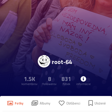
root-64
1.5K
8
831
komentárov
followerov
fotiek
informácie
Fotky
Albumy
Obľúbenci
Uložené