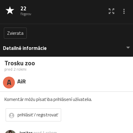
22
flogerov
Zvierata
Detailné informácie
Trosku zoo
pred 2 rokmi
A
AiR
Komentár môžu písať iba prihlásení užívatelia.
prihlásiť / registrovať
Jupiter
pred 1 rokom