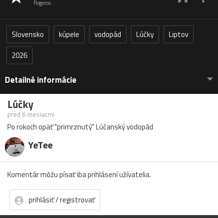
flogerov
Slovensko
kúpele
vodopád
Lúčky
Liptov
2026
Detailné informácie
Lúčky
pred 6 mesiacmi
Po rokoch opäť "primrznutý" Lúčanský vodopád
YeTee
Komentár môžu písať iba prihlásení užívatelia.
prihlásiť / registrovať