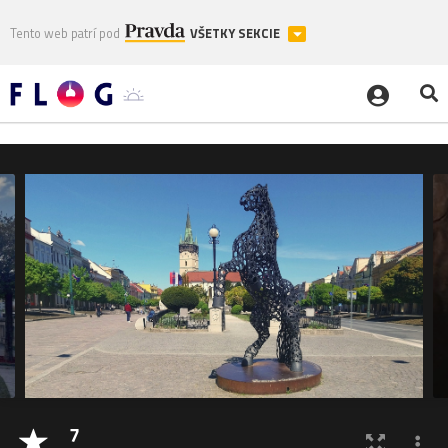
Tento web patrí pod
VŠETKY SEKCIE
7