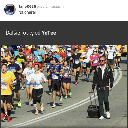
Jano0626
pred 2 mesiacmi
Na'dhera!!!
Ďalšie fotky od
YeTee