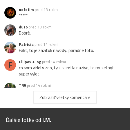
nefotim
pred 13 rokmi
*****
duzo
pred 13 rokmi
Dobré.
Patrícia
pred 14 rokmi
Fakt, to je zážitok navždy...parádne foto.
F
Filipov-Flog
pred 14 rokmi
co som videl v zoo, ty si stretla nazivo, to musel byt
super vylet
TRA
pred 14 rokmi
2 x OK
Zobraziť všetky komentáre
J
Jajopajo
pred 14 rokmi
+
Ďalšie fotky od
I.M.