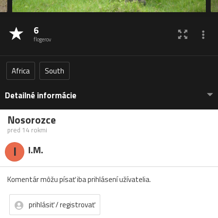
6
flogerov
Africa
South
Detailné informácie
Nosorozce
pred 14 rokmi
I
I.M.
Komentár môžu písať iba prihlásení užívatelia.
prihlásiť / registrovať