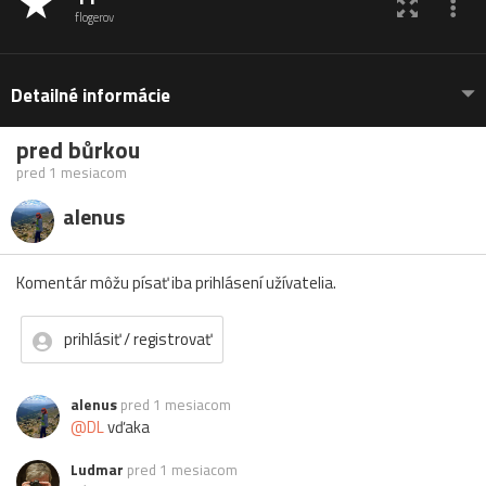
flogerov
Detailné informácie
pred bůrkou
pred 1 mesiacom
alenus
Komentár môžu písať iba prihlásení užívatelia.
prihlásiť / registrovať
alenus
pred 1 mesiacom
@DL
vďaka
Ludmar
pred 1 mesiacom