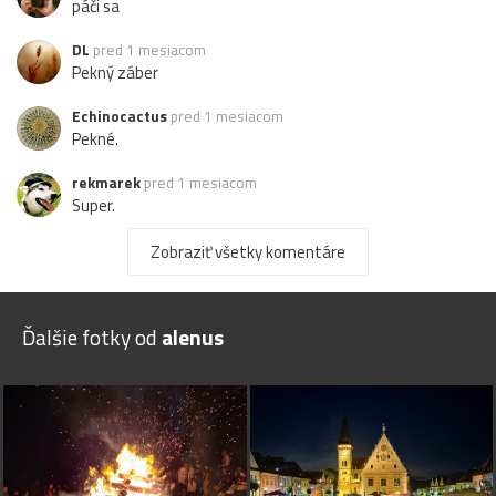
páči sa
DL
pred 1 mesiacom
Pekný záber
Echinocactus
pred 1 mesiacom
Pekné.
rekmarek
pred 1 mesiacom
Super.
Zobraziť všetky komentáre
Ďalšie fotky od
alenus