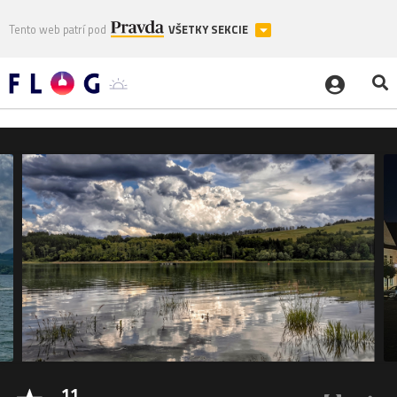
Tento web patrí pod
VŠETKY SEKCIE
11