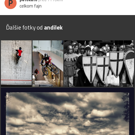
P
celkom fajn
Ďalšie fotky od
andilek