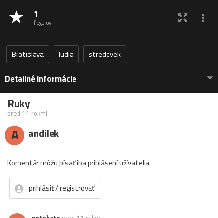
1
flogerov
Bratislava
ludia
stredovek
Detailné informácie
Ruky
pred 11 rokmi
A
andilek
Komentár môžu písať iba prihlásení užívatelia.
prihlásiť / registrovať
petokato
pred 11 rokmi