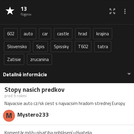
13
flogerov
602
auto
car
castle
hrad
krajina
Slovensko
Spis
Spissky
T602
tatra
Zatisie
zrucanina
Detailné informácie
Stopy nasich predkov
pred 9 rokmi
Najvacsie auto cz/sk ciest s najvacsim hradom strednej Europy
M
Mystero233
Komentár môžu písať iba prihlásení užívatelia.