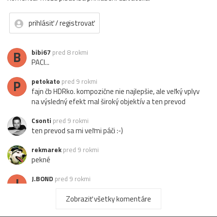
prihlásiť / registrovať
B
bibi67
pred 8 rokmi
PACI...
P
petokato
pred 9 rokmi
fajn čb HDRko. kompozične nie najlepšie, ale veľký vplyv
na výsledný efekt mal široký objektív a ten prevod
Csonti
pred 9 rokmi
ten prevod sa mi veľmi páči :-)
rekmarek
pred 9 rokmi
pekné
J
J.BOND
pred 9 rokmi
OK...
Zobraziť všetky komentáre