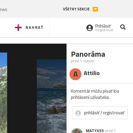
News
VŠETKY SEKCIE
Prihlásiť
NAHRAŤ
Registrovať
Panoráma
pred 1 rokom
A
Attilio
Komentár môžu písať iba
prihlásení užívatelia.
prihlásiť / registrovať
MATYX55
pred 1