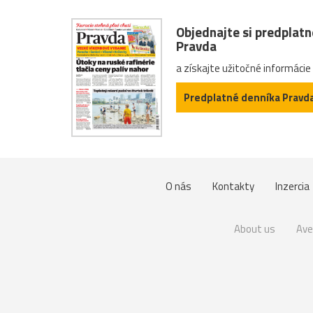
Objednajte si predplat
Pravda
a získajte užitočné informácie
Predplatné denníka Pravd
O nás
Kontakty
Inzercia
About us
Ave