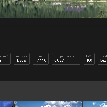
lenosť
exp. čas
clona
kompenzacia exp.
ISO
bles
m
1/80 s
f / 11,0
0,0 EV
100
bez 