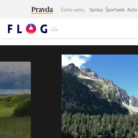
Ďalšie weby:
Správy
Športweb
Auto