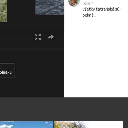
rokom
všetky tatranské sú
pekné...
k
blesku