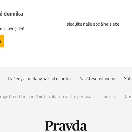
né denníka
sledujte naše sociálne siete
 na každý deň
a
Tlačený a predaný náklad denníka
Návštevnosť webu
Súť
rage Print Run and Paid Circulation of Daily Pravda
Cookies
Nas