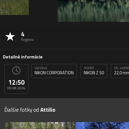
4
flogerov
Detailné informácie
výrobca
model
oh. vzdia
NIKON CORPORATION
NIKON Z 50
22,0 m
12:50
09.08.2024
Ďalšie fotky od
Attilio