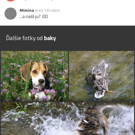
Mimina
pred 18 rokmi
...a našli ju? :DD
Ďalšie fotky od
baky