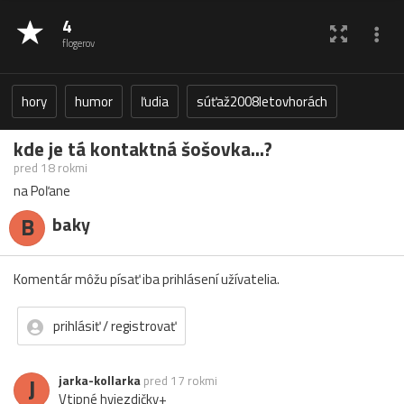
4
flogerov
hory
humor
ľudia
súťaž2008letovhorách
kde je tá kontaktná šošovka...?
pred 18 rokmi
na Poľane
B
baky
Komentár môžu písať iba prihlásení užívatelia.
prihlásiť / registrovať
J
jarka-kollarka
pred 17 rokmi
Vtipné hviezdičky+