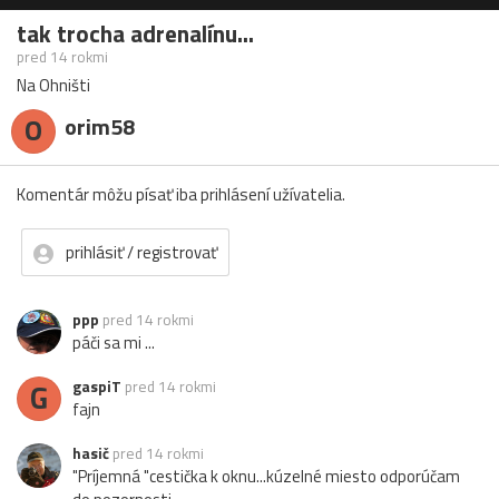
tak trocha adrenalínu...
pred 14 rokmi
Na Ohništi
O
orim58
Komentár môžu písať iba prihlásení užívatelia.
prihlásiť / registrovať
ppp
pred 14 rokmi
páči sa mi ...
G
gaspiT
pred 14 rokmi
fajn
hasič
pred 14 rokmi
"Príjemná "cestička k oknu...kúzelné miesto odporúčam