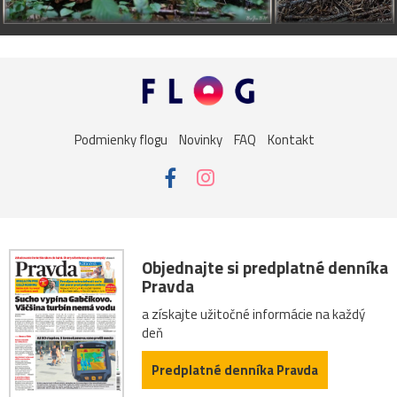
Podmienky flogu
Novinky
FAQ
Kontakt
Objednajte si predplatné denníka
Pravda
a získajte užitočné informácie na každý
deň
Predplatné denníka Pravda