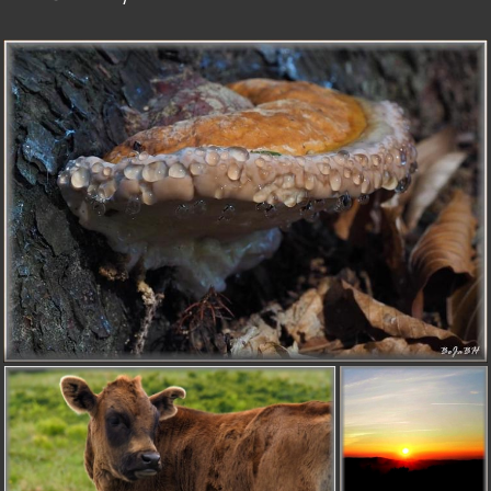
pekné
don
pred 7 rokmi
Známy mi to pohľad
Tiger
pred 7 rokmi
Dal si to cele?
flora
pred 7 rokmi
+++
Jano0626
pred 7 rokmi
Krasa hor!
Loxodonta
pred 7 rokmi
Ako Echinocactus
J
J.BOND
pred 7 rokmi
a spomienky sú nenahraditeľné ...
golopeter
pred 7 rokmi
Čo bolo bolo, Terazky už sme doma 📷👍⭐⭐⭐⭐⭐