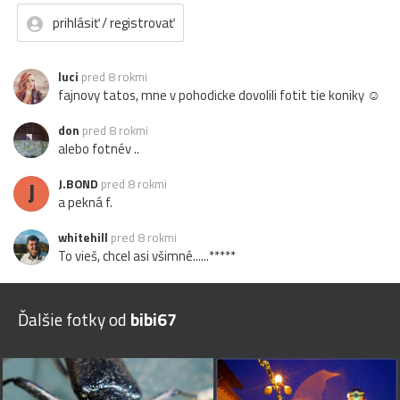
prihlásiť / registrovať
luci
pred 8 rokmi
fajnovy tatos, mne v pohodicke dovolili fotit tie koniky ☺
don
pred 8 rokmi
alebo fotnév ..
J
J.BOND
pred 8 rokmi
a pekná f.
whitehill
pred 8 rokmi
To vieš, chcel asi všimné......*****
Ďalšie fotky od
bibi67