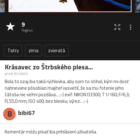
9
flogerov
Tatry
zima
zvieratá
Krásavec zo Štrbského plesa...
pred 8 rokmi
Bola to ozaj iba taká rýchlovka, aby som to stihol, kým mi dosť
nahnevane pôsobiaci majiteľ vysvetlí, že sa mu fotenie jeho
tátoša nie veľmi pozdáva... ;-) exif: NIKON D3300; T1/160; F/6,3;
FL55,0 mm; ISO 400; bez blesku; výrez... ;-)
B
bibi67
Komentár môžu písať iba prihlásení užívatelia.