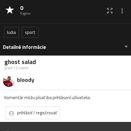
0
flogerov
ludia
sport
Detailné informácie
ghost salad
pred 12 rokmi
bloody
Komentár môžu písať iba prihlásení užívatelia.
prihlásiť / registrovať