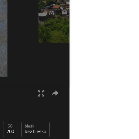
ISO
blesk
200
bez blesku