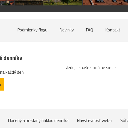
Podmienky flogu
Novinky
FAQ
Kontakt
né denníka
sledujte naše sociálne siete
 na každý deň
a
Tlačený a predaný náklad denníka
Návštevnosť webu
Súť