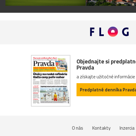
Objednajte si predplat
Pravda
a získajte užitočné informácie
Predplatné denníka Pravd
O nás
Kontakty
Inzercia