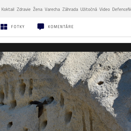
Koktail
Zdravie
Žena
Varecha
Záhrada
Užitočná
Video
Defence
FOTKY
KOMENTÁRE