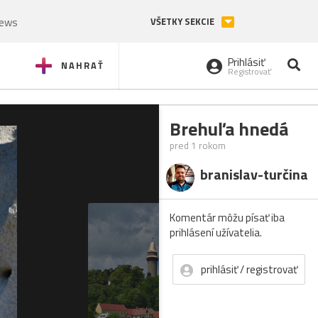
News
VŠETKY SEKCIE
Prihlásiť
NAHRAŤ
Registrovať
Brehuľa hnedá
pred 1 rokom
branislav-turčina
Komentár môžu písať iba
prihlásení užívatelia.
prihlásiť / registrovať