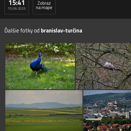
15:41
Zobraz
na mape
15.06.2025
Ďalšie fotky od
branislav-turčina