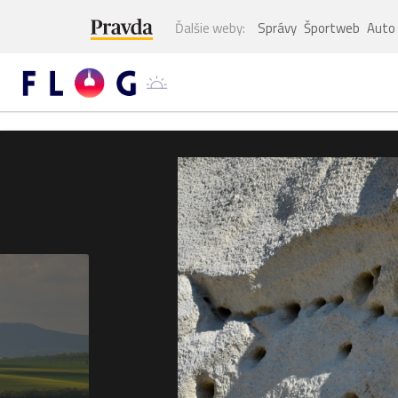
Ďalšie weby:
Správy
Športweb
Auto