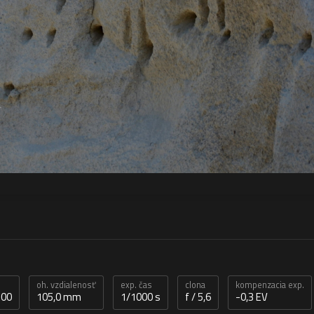
oh. vzdialenosť
exp. čas
clona
kompenzacia exp.
100
105,0 mm
1/1000 s
f / 5,6
-0,3 EV