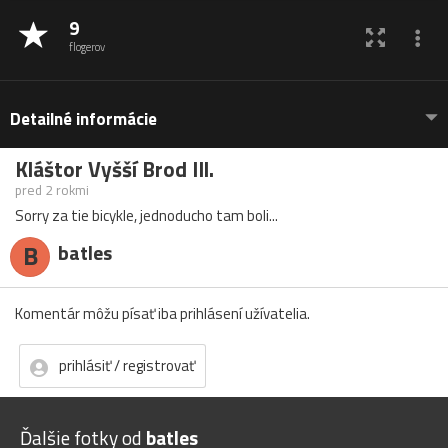
9
flogerov
Detailné informácie
Kláštor Vyšší Brod IIl.
pred 2 rokmi
Sorry za tie bicykle, jednoducho tam boli...
B
batles
Komentár môžu písať iba prihlásení užívatelia.
prihlásiť / registrovať
Ďalšie fotky od
batles