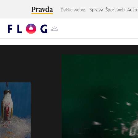
Ďalšie weby:
Správy
Športweb
Auto