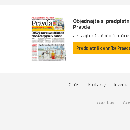
Objednajte si predplat
Pravda
a získajte užitočné informácie
Predplatné denníka Pravd
O nás
Kontakty
Inzercia
About us
Ave