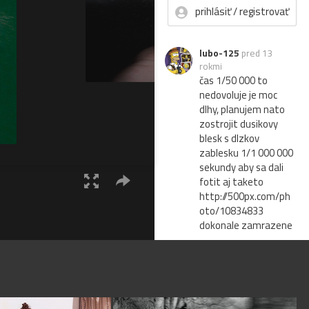
prihlásiť / registrovať
lubo-125
pred 13
rokmi
čas 1/50 000 to
nedovoluje je moc
dlhy, planujem nato
zostrojit dusikovy
blesk s dlzkov
zablesku 1/1 000 000
sekundy aby sa dali
fotit aj taketo
http://500px.com/ph
oto/10834833
dokonale zamrazene
DuPe
pred 13 rokmi
neskúšal si to
odfotiť...aby boli aj
kvapky ostré?