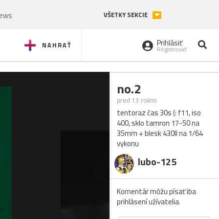
News
VŠETKY SEKCIE
Prihlásiť
NAHRAŤ
Registrovať
no.2
pred 13 rokmi
tentoraz čas 30s (: f11, iso
400, sklo tamron 17-50 na
35mm + blesk 430II na 1/64
vykonu
lubo-125
Komentár môžu písať iba
prihlásení užívatelia.