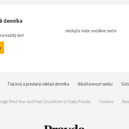
né denníka
sledujte naše sociálne siete
 na každý deň
a
Tlačený a predaný náklad denníka
Návštevnosť webu
Súť
rage Print Run and Paid Circulation of Daily Pravda
Cookies
Nas