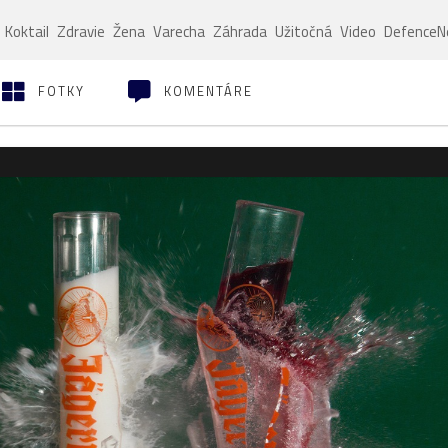
Koktail
Zdravie
Žena
Varecha
Záhrada
Užitočná
Video
Defence
FOTKY
KOMENTÁRE