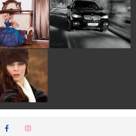
Stanislav-Orolin
pred
13 rokmi
určite zaujímavý
pokus.