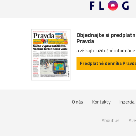
Objednajte si predplat
Pravda
a získajte užitočné informácie
Predplatné denníka Pravd
O nás
Kontakty
Inzercia
About us
Ave