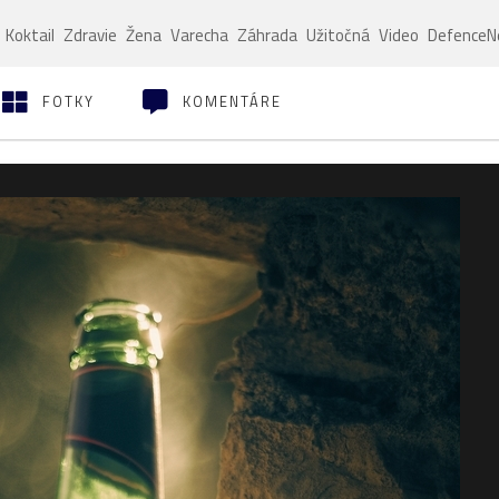
Koktail
Zdravie
Žena
Varecha
Záhrada
Užitočná
Video
Defence
FOTKY
KOMENTÁRE