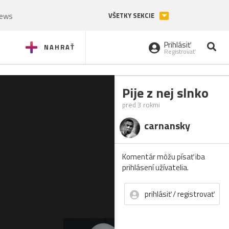
News
VŠETKY SEKCIE
Prihlásiť
NAHRAŤ
Registrovať
Pije z nej slnko
pred 3 rokmi
carnansky
Komentár môžu písať iba
prihlásení užívatelia.
prihlásiť / registrovať