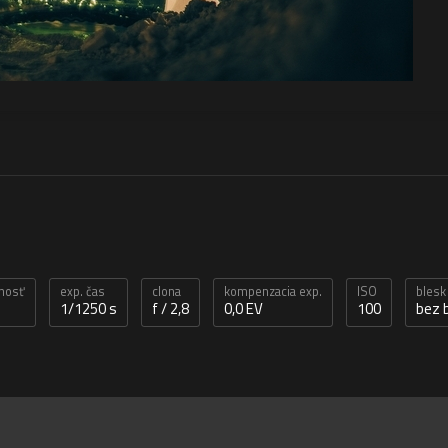
enosť
exp. čas
clona
kompenzacia exp.
ISO
blesk
1/1250 s
f / 2,8
0,0 EV
100
bez 