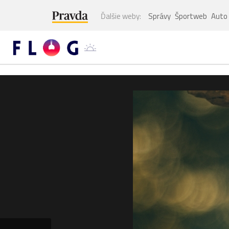
Ďalšie weby:
Správy
Športweb
Auto