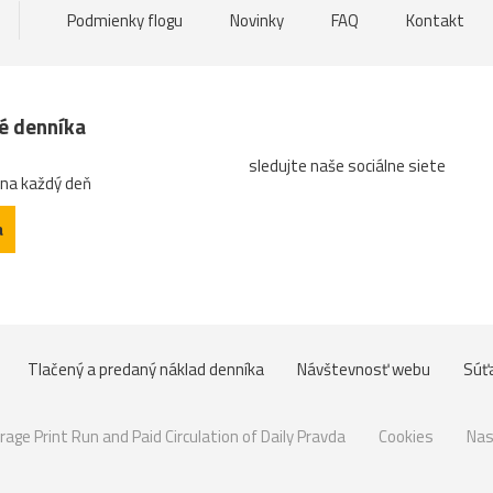
Podmienky flogu
Novinky
FAQ
Kontakt
né denníka
sledujte naše sociálne siete
 na každý deň
a
Tlačený a predaný náklad denníka
Návštevnosť webu
Súť
rage Print Run and Paid Circulation of Daily Pravda
Cookies
Nas