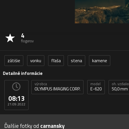
4
flogerov
zátišie
vonku
fľaša
stena
kamene
Detailné informácie
výrobca
model
oh. vzdial
OLYMPUS IMAGING CORP.
E-620
50,0 mm
08:13
21.09.2022
Ďalšie fotky od
carnansky