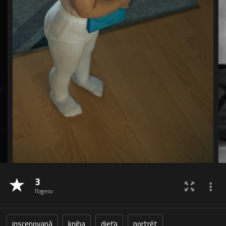
3
flogerov
inscenovaná
kniha
dieťa
portrét