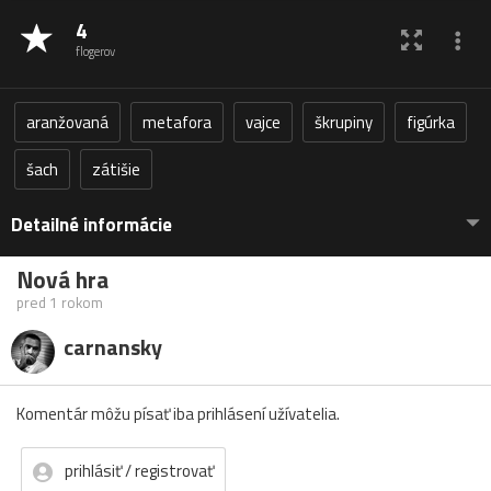
4
flogerov
aranžovaná
metafora
vajce
škrupiny
figúrka
šach
zátišie
Detailné informácie
Nová hra
pred 1 rokom
carnansky
Komentár môžu písať iba prihlásení užívatelia.
prihlásiť / registrovať