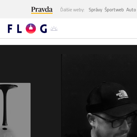
Ďalšie weby:
Správy
Športweb
Auto