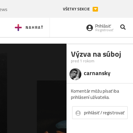
News
VŠETKY SEKCIE
Prihlásiť
NAHRAŤ
Registrovať
Výzva na súboj
pred 1 rokom
carnansky
Komentár môžu písať iba
prihlásení užívatelia.
prihlásiť / registrovať