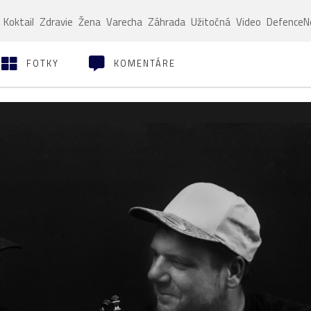
Koktail
Zdravie
Žena
Varecha
Záhrada
Užitočná
Video
Defence
FOTKY
KOMENTÁRE