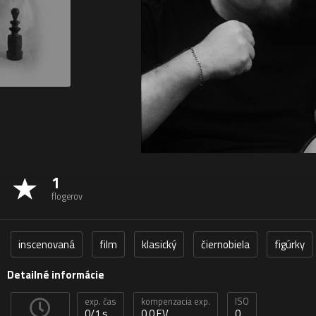
1
flogerov
inscenovaná
film
klasický
čiernobiela
figúrky
Detailné informácie
exp. čas
kompenzacia exp.
ISO
0/1 s
0,0 EV
0