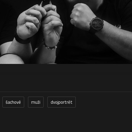
šachové
muži
dvojportrét