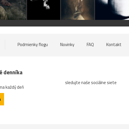
Podmienky flogu
Novinky
FAQ
Kontakt
né denníka
sledujte naše sociálne siete
 na každý deň
a