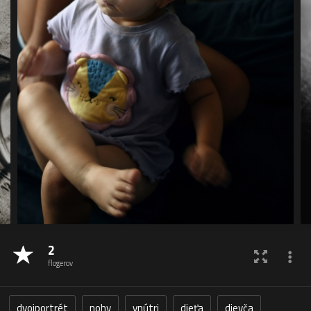
2
flogerov
dvojportrét
nohy
vnútri
dieťa
dievča