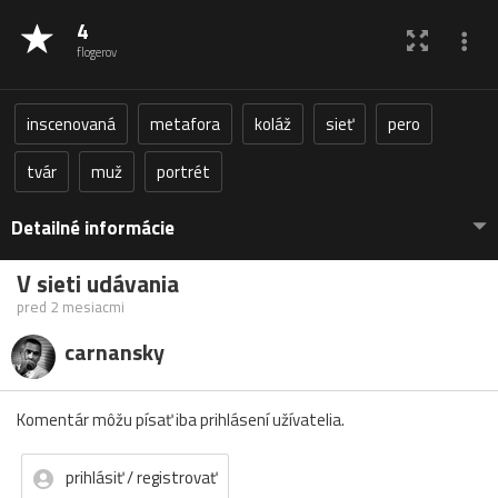
4
flogerov
inscenovaná
metafora
koláž
sieť
pero
tvár
muž
portrét
Detailné informácie
V sieti udávania
pred 2 mesiacmi
carnansky
Komentár môžu písať iba prihlásení užívatelia.
prihlásiť / registrovať