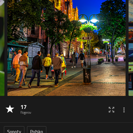
17
flogerov
Sopoty
Poľsko