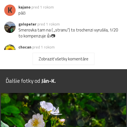
K
kajano
pred 1 rokom
páči
golopeter
pred 1 rokom
Smerovka tam na ( ,,stranu") to trochenzi vyrušila, 1/20
to kompenzuje 👍📷
chocan
pred 1 rokom
pekné
Zobraziť všetky komentáre
rekmarek
pred 1 rokom
pekné
Ďalšie fotky od
Ján-K.