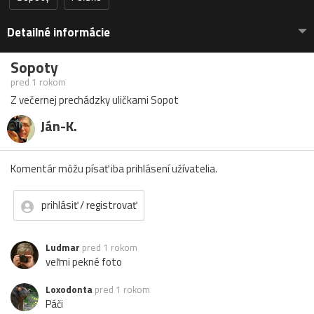
Detailné informácie
Sopoty
pred 1 rokom
Z večernej prechádzky uličkami Sopot
Ján-K.
Komentár môžu písať iba prihlásení užívatelia.
prihlásiť / registrovať
Ludmar
pred 1 rokom
veľmi pekné foto
Loxodonta
pred 1 rokom
Páči