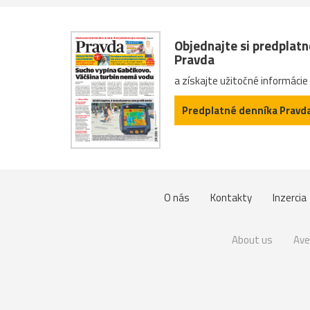
Objednajte si predplat
Pravda
a získajte užitočné informácie
Predplatné denníka Pravd
O nás
Kontakty
Inzercia
About us
Ave