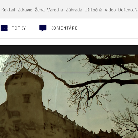
Koktail
Zdravie
Žena
Varecha
Záhrada
Užitočná
Video
Defence
FOTKY
KOMENTÁRE