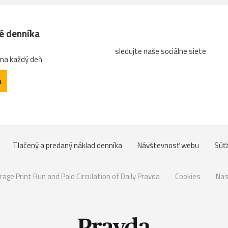
né denníka
sledujte naše sociálne siete
 na každý deň
a
Tlačený a predaný náklad denníka
Návštevnosť webu
Súť
rage Print Run and Paid Circulation of Daily Pravda
Cookies
Nas