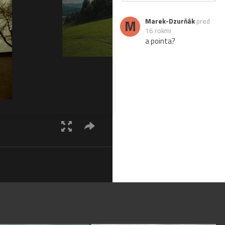
M
Marek-Dzurňák
pred
16 rokmi
a pointa?