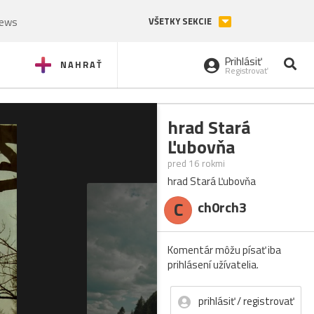
News
VŠETKY SEKCIE
Prihlásiť
NAHRAŤ
Registrovať
hrad Stará
Ľubovňa
pred 16 rokmi
hrad Stará Ľubovňa
C
ch0rch3
Komentár môžu písať iba
prihlásení užívatelia.
prihlásiť / registrovať