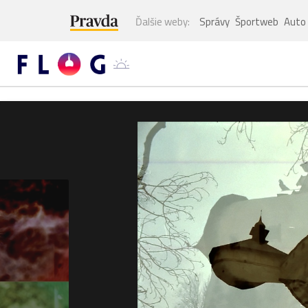
Ďalšie weby:
Správy
Športweb
Auto