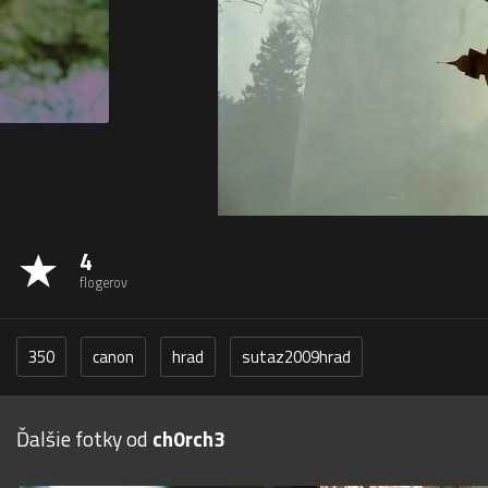
4
flogerov
350
canon
hrad
sutaz2009hrad
Ďalšie fotky od
ch0rch3