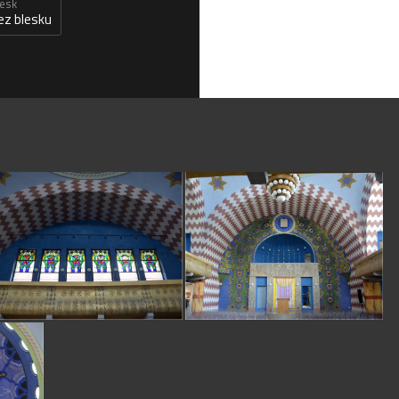
lesk
ez blesku