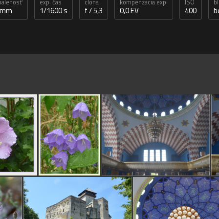
dialenosť
exp. čas
clona
kompenzacia exp.
ISO
b
0 mm
1/1600 s
f / 5,3
0,0 EV
400
b