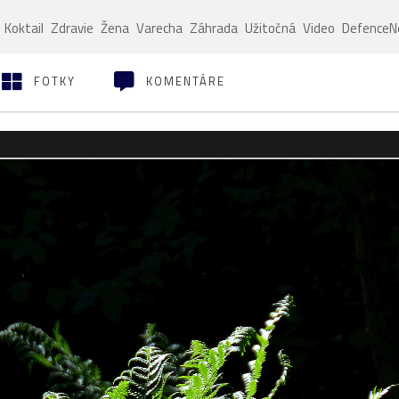
Koktail
Zdravie
Žena
Varecha
Záhrada
Užitočná
Video
Defence
FOTKY
KOMENTÁRE