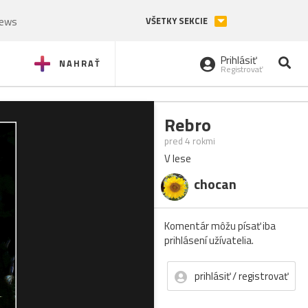
News
VŠETKY SEKCIE
Prihlásiť
NAHRAŤ
Registrovať
Rebro
pred 4 rokmi
V lese
chocan
Komentár môžu písať iba
prihlásení užívatelia.
prihlásiť / registrovať