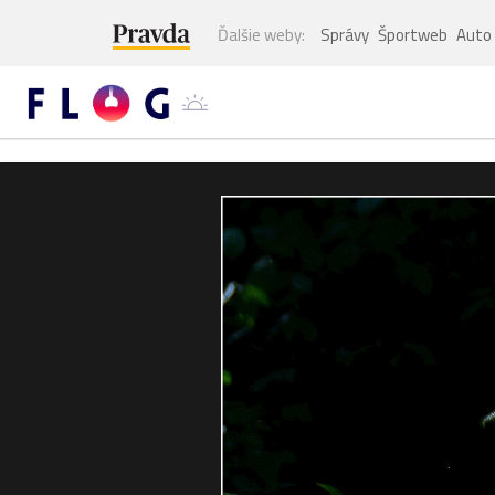
Ďalšie weby:
Správy
Športweb
Auto