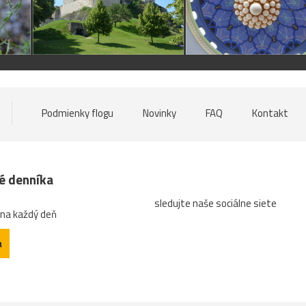
Podmienky flogu
Novinky
FAQ
Kontakt
né denníka
sledujte naše sociálne siete
 na každý deň
a