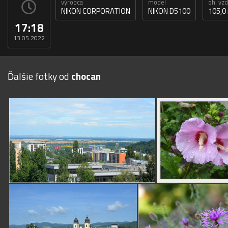
výrobca
model
oh. vz
NIKON CORPORATION
NIKON D5100
105,
17:18
13.05.2022
Ďalšie fotky od
chocan