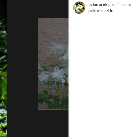
rekmarek
pred 4 rokmi
pekne svetlo