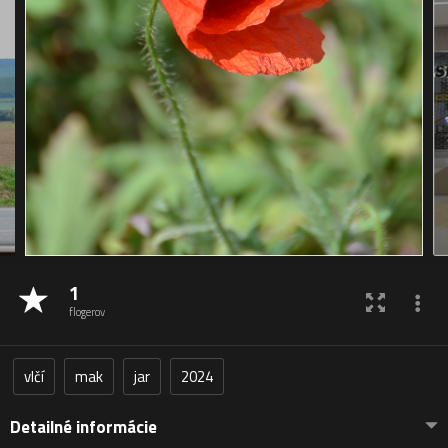
1
flogerov
vlčí
mak
jar
2024
Detailné informácie