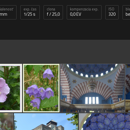
dialenosť
exp. čas
clona
kompenzacia exp.
ISO
bl
0 mm
1/25 s
f / 25,0
0,0 EV
320
be