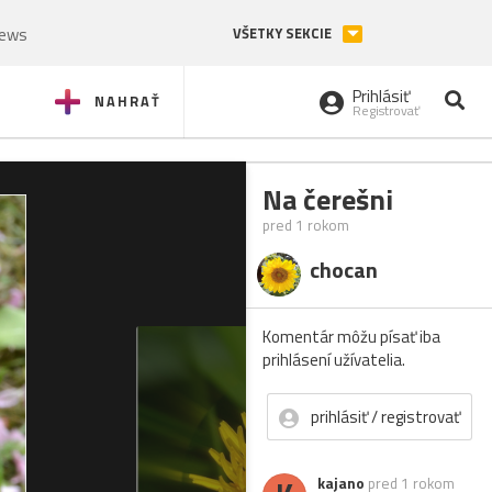
News
VŠETKY SEKCIE
Prihlásiť
NAHRAŤ
Registrovať
Na čerešni
pred 1 rokom
chocan
Komentár môžu písať iba
prihlásení užívatelia.
prihlásiť / registrovať
kajano
pred 1 rokom