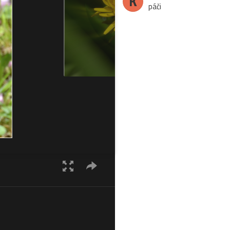
K
páči