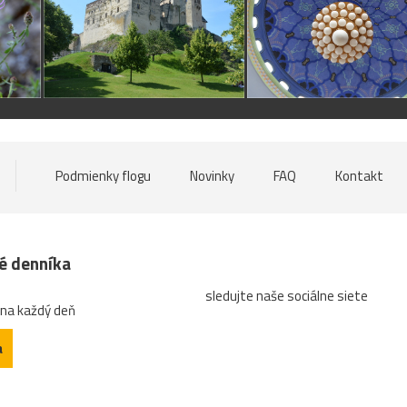
Podmienky flogu
Novinky
FAQ
Kontakt
né denníka
sledujte naše sociálne siete
 na každý deň
a