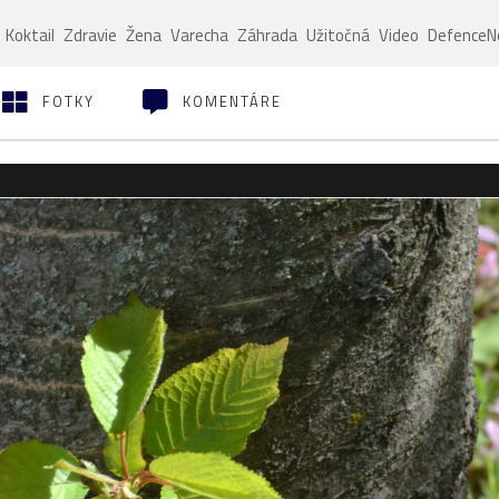
Koktail
Zdravie
Žena
Varecha
Záhrada
Užitočná
Video
Defence
FOTKY
KOMENTÁRE