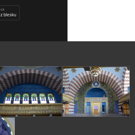
esk
z blesku