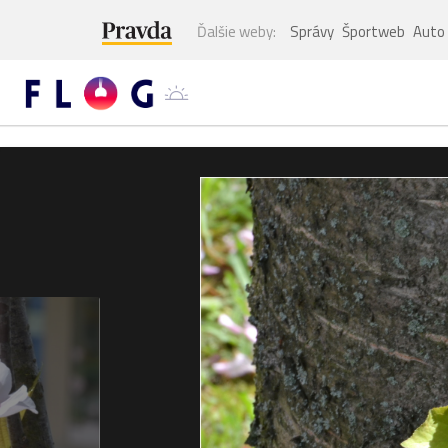
Ďalšie weby:
Správy
Športweb
Auto