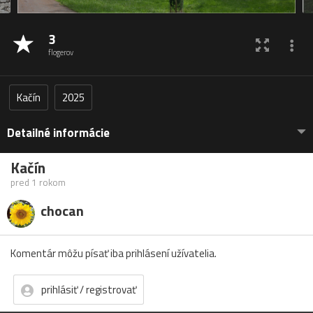
3
flogerov
Kačín
2025
Detailné informácie
Kačín
pred 1 rokom
chocan
Komentár môžu písať iba prihlásení užívatelia.
prihlásiť / registrovať